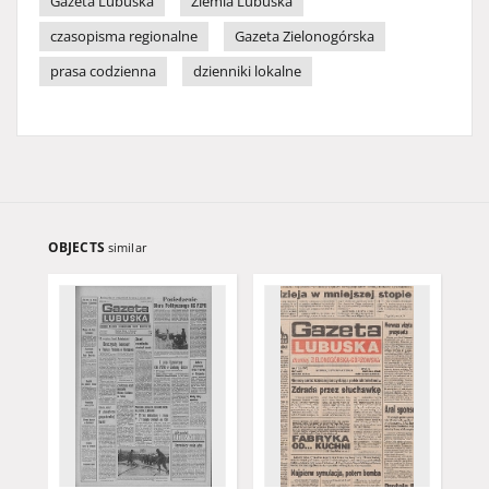
Gazeta Lubuska
Ziemia Lubuska
czasopisma regionalne
Gazeta Zielonogórska
prasa codzienna
dzienniki lokalne
OBJECTS
similar