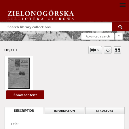
Advanced search
?
OBJECT
Show content
DESCRIPTION
INFORMATION
STRUCTURE
Title: