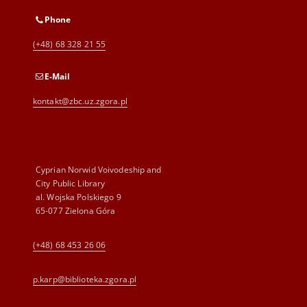
Phone
(+48) 68 328 21 55
E-Mail
kontakt@zbc.uz.zgora.pl
Cyprian Norwid Voivodeship and
City Public Library
al. Wojska Polskiego 9
65-077 Zielona Góra
(+48) 68 453 26 06
p.karp@biblioteka.zgora.pl