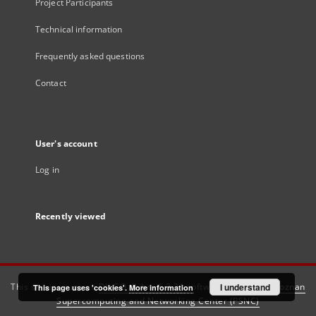
Project Participants
Technical information
Frequently asked questions
Contact
User's account
Log in
Recently viewed
This service runs on
DInGO dLibra 6.3.21
software created by
I understand
Poznan
This page uses 'cookies'.
More information
Supercomputing and Networking Center (PSNC)