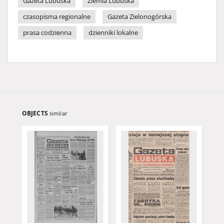
Gazeta Lubuska
Ziemia Lubuska
czasopisma regionalne
Gazeta Zielonogórska
prasa codzienna
dzienniki lokalne
OBJECTS
similar