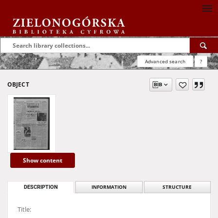
Advanced search
?
OBJECT
Show content
DESCRIPTION
INFORMATION
STRUCTURE
Title: