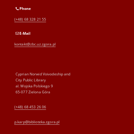
Phone
(+48) 68 328 21 55
E-Mail
kontakt@zbc.uz.zgora.pl
Cyprian Norwid Voivodeship and
City Public Library
al. Wojska Polskiego 9
65-077 Zielona Góra
(+48) 68 453 26 06
p.karp@biblioteka.zgora.pl