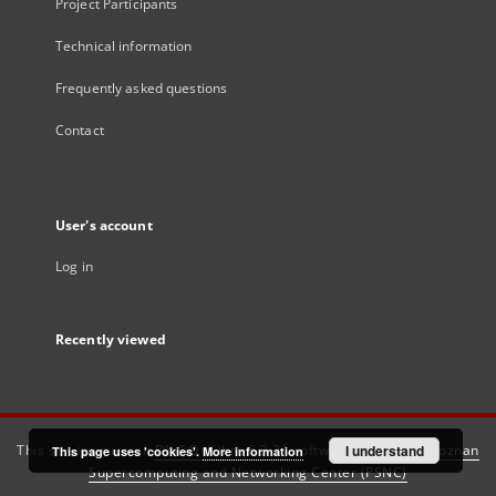
Project Participants
Technical information
Frequently asked questions
Contact
User's account
Log in
Recently viewed
This service runs on
DInGO dLibra 6.3.21
software created by
I understand
Poznan
This page uses 'cookies'.
More information
Supercomputing and Networking Center (PSNC)