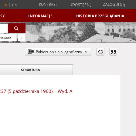
KONTRAST
ZALOGUJ SIĘ
UDOSTĘPNIJ
PL
EN
SY
INFORMACJE
HISTORIA PRZEGLĄDANIA
nsowane
?
Pobierz opis bibliograficzny
STRUKTURA
237 (5 października 1960). - Wyd. A