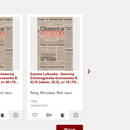
 dawniej
Gazeta Lubuska : dawniej
Gazeta Lubuska : dawn
rzowska R.
Zielonogórska-Gorzowska R.
Zielonogórska-Gorzows
 nr 40 (16
XLIV [właśc. XLV], nr 16 (19
XLI [właśc. XLII], nr 281
yd. 1
stycznia 1996). - Wyd. 1
grudnia 1993). - Wyd 1
ed. nacz.
Rataj, Mirosław. Red. nacz.
Rataj, Mirosław. Red. nac
1996
1993
czasopisma
czasopisma
Więcej