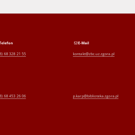
Telefon
E-Mail
8) 68 328 21 55
kontakt@zbc.uz.zgora.pl
8) 68 453 26 06
p.karp@biblioteka.zgora.pl