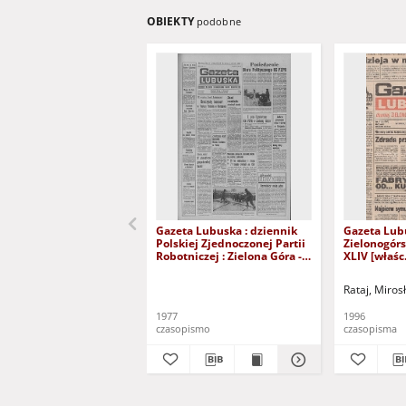
OBIEKTY
podobne
Gazeta Lubuska : dziennik
Gazeta Lub
Polskiej Zjednoczonej Partii
Zielonogór
Robotniczej : Zielona Góra -
XLIV [właśc.
Gorzów R. XXVI Nr 43 (23
marca 1996)
lutego 1977). - Wyd. A
Rataj, Miros
1977
1996
czasopismo
czasopisma