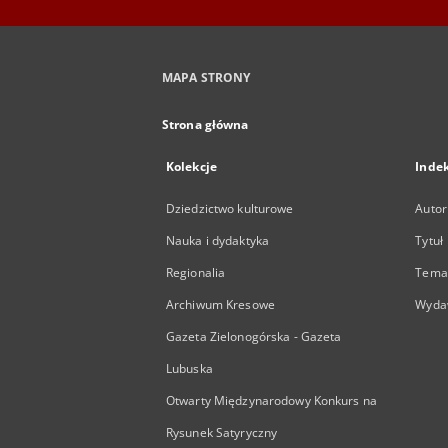
MAPA STRONY
Strona główna
Kolekcje
Inde
Dziedzictwo kulturowe
Autor
Nauka i dydaktyka
Tytuł
Regionalia
Temat
Archiwum Kresowe
Wyda
Gazeta Zielonogórska - Gazeta
Lubuska
Otwarty Międzynarodowy Konkurs na
Rysunek Satyryczny