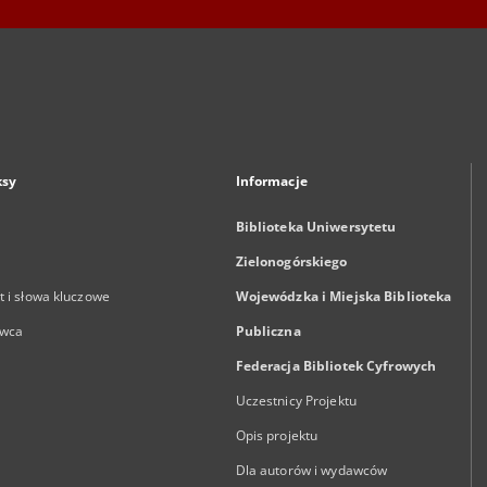
ksy
Informacje
Biblioteka Uniwersytetu
Zielonogórskiego
 i słowa kluczowe
Wojewódzka i Miejska Biblioteka
wca
Publiczna
Federacja Bibliotek Cyfrowych
Uczestnicy Projektu
Opis projektu
Dla autorów i wydawców