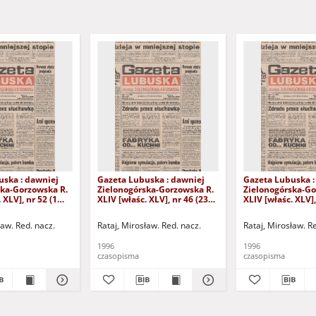
uska : dawniej
Gazeta Lubuska : dawniej
Gazeta Lubuska :
ska-Gorzowska R.
Zielonogórska-Gorzowska R.
Zielonogórska-Go
 XLV], nr 52 (1
XLIV [właśc. XLV], nr 46 (23
XLIV [właśc. XLV],
. - Wyd. 1
lutego 1996). - Wyd. 1
lutego 1996). - W
ław. Red. nacz.
Rataj, Mirosław. Red. nacz.
Rataj, Mirosław. R
1996
1996
czasopisma
czasopisma