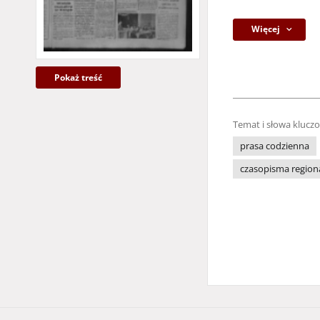
Więcej
Pokaż treść
Temat i słowa klucz
prasa codzienna
czasopisma region