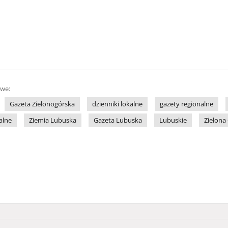
owe:
Gazeta Zielonogórska
dzienniki lokalne
gazety regionalne
alne
Ziemia Lubuska
Gazeta Lubuska
Lubuskie
Zielona