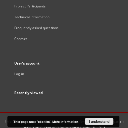
Project Participants
Technical information
Frequently asked questions
Contact
User's account
Log in
Recently viewed
This service runs on
DInGO dLibra 6.3.21
software created by
I understand
Poznan
This page uses 'cookies'.
More information
Supercomputing and Networking Center (PSNC)