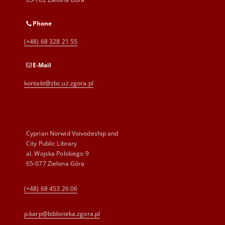
Phone
(+48) 68 328 21 55
E-Mail
kontakt@zbc.uz.zgora.pl
Cyprian Norwid Voivodeship and
City Public Library
al. Wojska Polskiego 9
65-077 Zielona Góra
(+48) 68 453 26 06
p.karp@biblioteka.zgora.pl