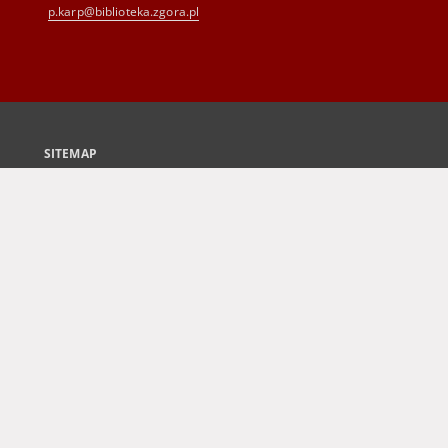
p.karp@biblioteka.zgora.pl
SITEMAP
Main page
Collections
Culture and Fine Arts
Science and Teaching
Regional Materials
Border Archive