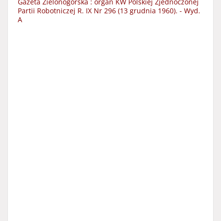
Gazeta Zielonogórska : organ KW Polskiej Zjednoczonej
Partii Robotniczej R. IX Nr 296 (13 grudnia 1960). - Wyd.
A