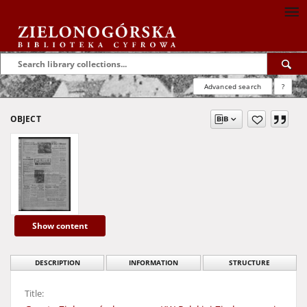
Advanced search
?
OBJECT
Show content
DESCRIPTION
INFORMATION
STRUCTURE
Title: