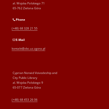
al. Wojska Polskiego 71
65-762 Zielona Góra
Phone
(+48) 68 328 21 55
E-Mail
kontakt@zbc.uz.zgora.pl
Cyprian Norwid Voivodeship and
City Public Library
al. Wojska Polskiego 9
65-077 Zielona Góra
(+48) 68 453 26 06