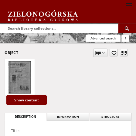
Advanced search
?
OBJECT
Show content
DESCRIPTION
INFORMATION
STRUCTURE
Title: