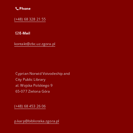
Phone
(+48) 68 328 21 55
E-Mail
kontakt@zbc.uz.zgora.pl
Cyprian Norwid Voivodeship and
City Public Library
al. Wojska Polskiego 9
65-077 Zielona Góra
(+48) 68 453 26 06
p.karp@biblioteka.zgora.pl