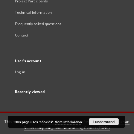
Project Participants
Technical information
Frequently asked questions
Contact
User's account
Log in
Recently viewed
This service runs on
DInGO dLibra 6.3.21
software created by
I understand
Poznan
This page uses 'cookies'.
More information
Supercomputing and Networking Center (PSNC)