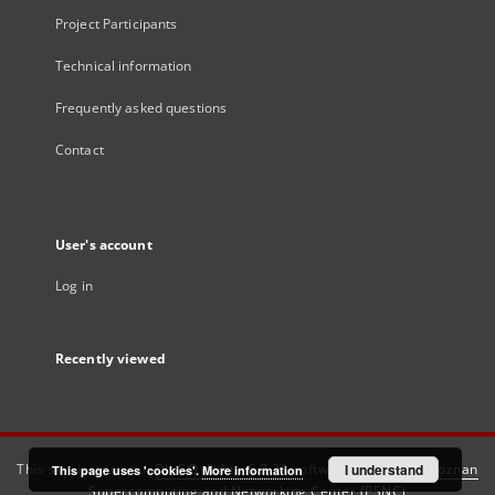
Project Participants
Technical information
Frequently asked questions
Contact
User's account
Log in
Recently viewed
This service runs on
DInGO dLibra 6.3.21
software created by
I understand
Poznan
This page uses 'cookies'.
More information
Supercomputing and Networking Center (PSNC)