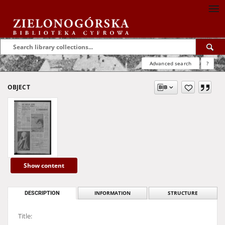
Advanced search
?
OBJECT
Show content
DESCRIPTION
INFORMATION
STRUCTURE
Title: