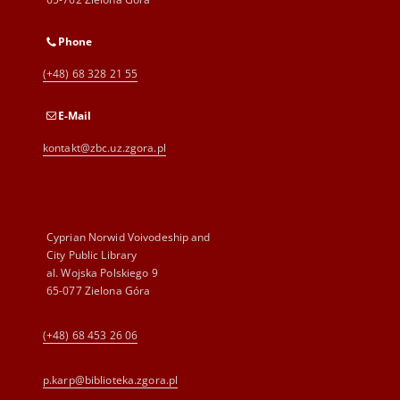
Phone
(+48) 68 328 21 55
E-Mail
kontakt@zbc.uz.zgora.pl
Cyprian Norwid Voivodeship and
City Public Library
al. Wojska Polskiego 9
65-077 Zielona Góra
(+48) 68 453 26 06
p.karp@biblioteka.zgora.pl