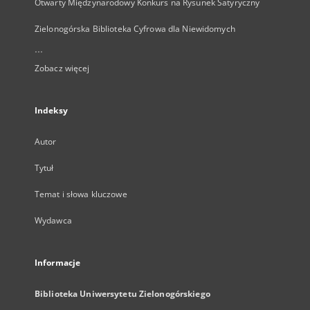
Otwarty Międzynarodowy Konkurs na Rysunek Satyryczny
Zielonogórska Biblioteka Cyfrowa dla Niewidomych
...
Zobacz więcej
Indeksy
Autor
Tytuł
Temat i słowa kluczowe
Wydawca
Informacje
Biblioteka Uniwersytetu Zielonogórskiego