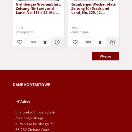
Grünberger Wochenblatt:
Grünberger Wochenblatt:
Gr
Zeitung für Stadt und
Zeitung für Stadt und
Zei
Land, No. 116. ( 22. Mai
Land, No. 229. ( 2.
Lan
1939)
Oktober 1939)
De
1939
1939
192
czasopisma
czasopisma
cza
Więcej
DANE KONTAKTOWE
Adres
Biblioteka Uniwersytetu
Zielonogórskiego
al. Wojska Polskiego 71
65-762 Zielona Góra