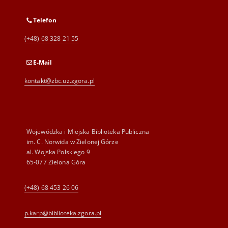
Telefon
(+48) 68 328 21 55
E-Mail
kontakt@zbc.uz.zgora.pl
Wojewódzka i Miejska Biblioteka Publiczna
im. C. Norwida w Zielonej Górze
al. Wojska Polskiego 9
65-077 Zielona Góra
(+48) 68 453 26 06
p.karp@biblioteka.zgora.pl