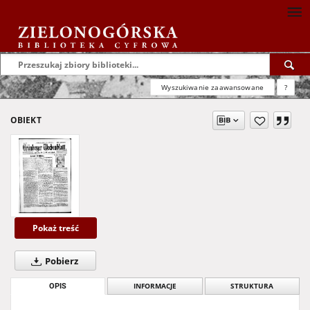
Wyszukiwanie zaawansowane
?
OBIEKT
Pokaż treść
Pobierz
OPIS
INFORMACJE
STRUKTURA