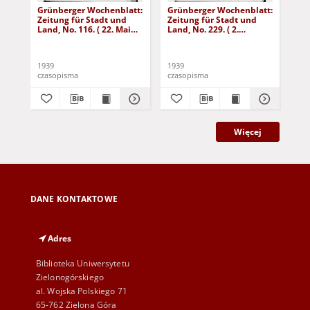
Grünberger Wochenblatt:
Grünberger Wochenblatt:
Gr
Zeitung für Stadt und
Zeitung für Stadt und
Zei
Land, No. 116. ( 22. Mai
Land, No. 229. ( 2.
Lan
1939)
Oktober 1939)
De
1939
1939
192
czasopisma
czasopisma
cza
Więcej
DANE KONTAKTOWE
Adres
Biblioteka Uniwersytetu
Zielonogórskiego
al. Wojska Polskiego 71
65-762 Zielona Góra