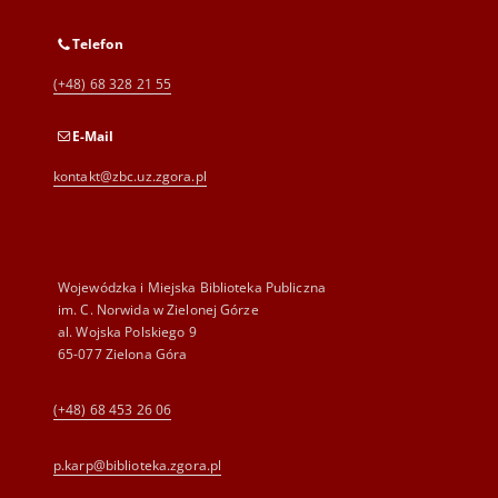
Telefon
(+48) 68 328 21 55
E-Mail
kontakt@zbc.uz.zgora.pl
Wojewódzka i Miejska Biblioteka Publiczna
im. C. Norwida w Zielonej Górze
al. Wojska Polskiego 9
65-077 Zielona Góra
(+48) 68 453 26 06
p.karp@biblioteka.zgora.pl