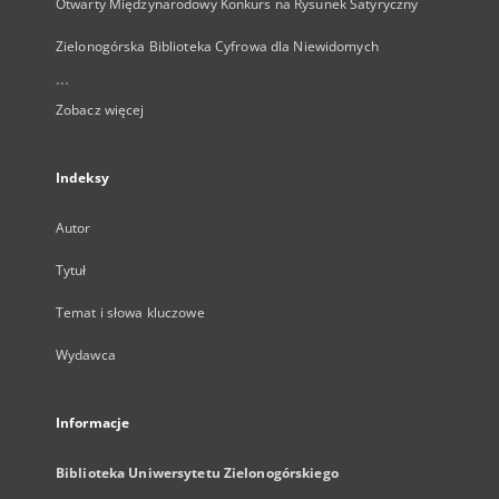
Otwarty Międzynarodowy Konkurs na Rysunek Satyryczny
Zielonogórska Biblioteka Cyfrowa dla Niewidomych
...
Zobacz więcej
Indeksy
Autor
Tytuł
Temat i słowa kluczowe
Wydawca
Informacje
Biblioteka Uniwersytetu Zielonogórskiego