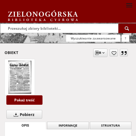
Wyszukiwanie zaawansowane
?
OBIEKT
Pokaż treść
Pobierz
OPIS
INFORMACJE
STRUKTURA