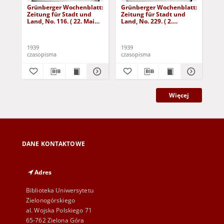
Grünberger Wochenblatt:
Grünberger Wochenblatt:
Gr
Zeitung für Stadt und
Zeitung für Stadt und
Zei
Land, No. 116. ( 22. Mai
Land, No. 229. ( 2.
Lan
1939)
Oktober 1939)
De
1939
1939
192
czasopisma
czasopisma
cza
Więcej
DANE KONTAKTOWE
Adres
Biblioteka Uniwersytetu
Zielonogórskiego
al. Wojska Polskiego 71
65-762 Zielona Góra