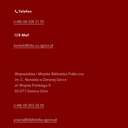
Telefon
(+48) 68 328 21 55
E-Mail
kontakt@zbc.uz.zgora.pl
Wojewódzka i Miejska Biblioteka Publiczna
im. C. Norwida w Zielonej Górze
al. Wojska Polskiego 9
65-077 Zielona Góra
(+48) 68 453 26 06
p.karp@biblioteka.zgora.pl