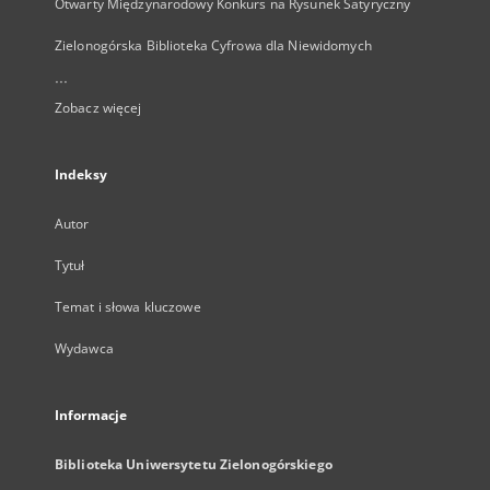
Otwarty Międzynarodowy Konkurs na Rysunek Satyryczny
Zielonogórska Biblioteka Cyfrowa dla Niewidomych
...
Zobacz więcej
Indeksy
Autor
Tytuł
Temat i słowa kluczowe
Wydawca
Informacje
Biblioteka Uniwersytetu Zielonogórskiego