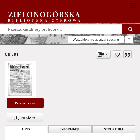
Wyszukiwanie zaawansowane
?
OBIEKT
Pokaż treść
Pobierz
OPIS
INFORMACJE
STRUKTURA