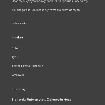
Otwarty Międzynarodowy Konkurs na Rysunek Satyryczny
Zielonogórska Biblioteka Cyfrowa dla Niewidomych
...
Zobacz więcej
Indeksy
Autor
Tytuł
Temat i słowa kluczowe
Wydawca
Informacje
Biblioteka Uniwersytetu Zielonogórskiego