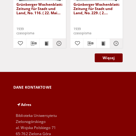
Grünberger Wochenblatt:
Grünberger Wochenblatt:
Gr
Zeitung für Stadt und
Zeitung für Stadt und
Zei
Land, No. 116. ( 22. Mai
Land, No. 229. ( 2.
Lan
1939)
Oktober 1939)
De
1939
1939
192
czasopisma
czasopisma
cza
Więcej
DANE KONTAKTOWE
Adres
Biblioteka Uniwersytetu
Zielonogórskiego
al. Wojska Polskiego 71
65-762 Zielona Góra