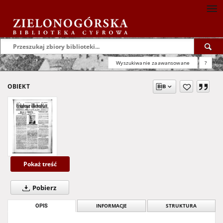
Wyszukiwanie zaawansowane
?
OBIEKT
Pokaż treść
Pobierz
OPIS
INFORMACJE
STRUKTURA