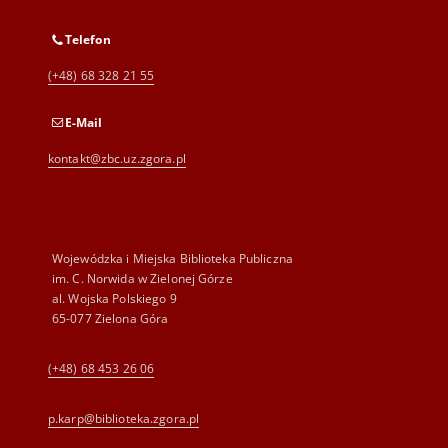
Telefon
(+48) 68 328 21 55
E-Mail
kontakt@zbc.uz.zgora.pl
Wojewódzka i Miejska Biblioteka Publiczna
im. C. Norwida w Zielonej Górze
al. Wojska Polskiego 9
65-077 Zielona Góra
(+48) 68 453 26 06
p.karp@biblioteka.zgora.pl