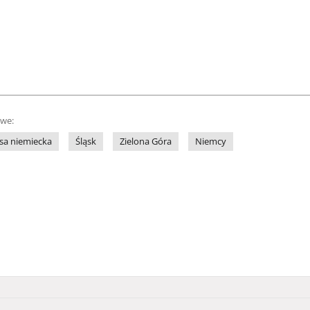
owe:
sa niemiecka
Śląsk
Zielona Góra
Niemcy