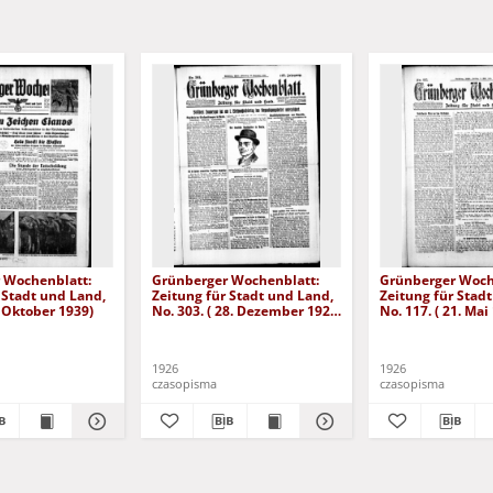
 Wochenblatt:
Grünberger Wochenblatt:
Grünberger Woch
 Stadt und Land,
Zeitung für Stadt und Land,
Zeitung für Stad
. Oktober 1939)
No. 303. ( 28. Dezember 1926
No. 117. ( 21. Mai
)
1926
1926
czasopisma
czasopisma