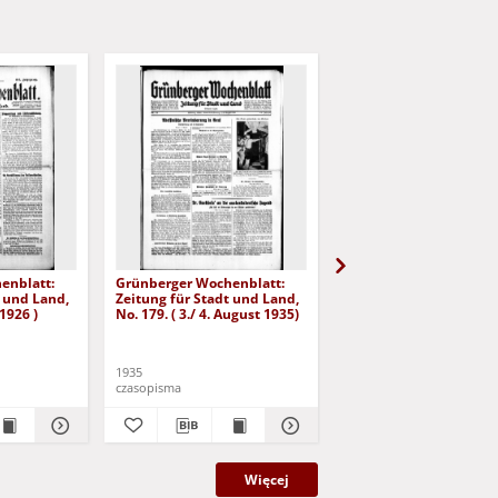
enblatt:
Grünberger Wochenblatt:
Grünberger Wochenbla
t und Land,
Zeitung für Stadt und Land,
Zeitung für Stadt und 
 1926 )
No. 179. ( 3./ 4. August 1935)
No. 180. ( 5. August 193
1935
1935
czasopisma
czasopisma
Więcej