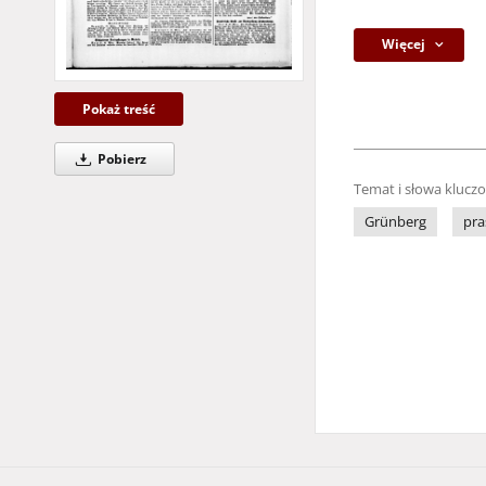
Więcej
Pokaż treść
Pobierz
Temat i słowa klucz
Grünberg
pra