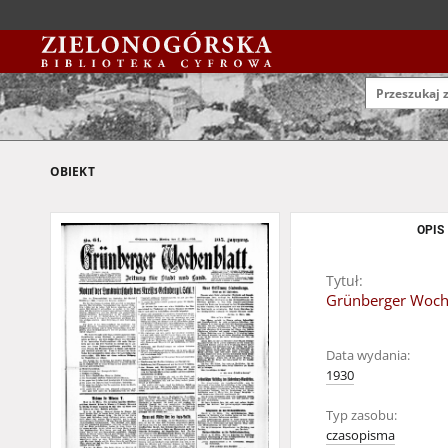
OBIEKT
OPIS
Tytuł:
Grünberger Wochen
Data wydania:
1930
Typ zasobu:
czasopisma