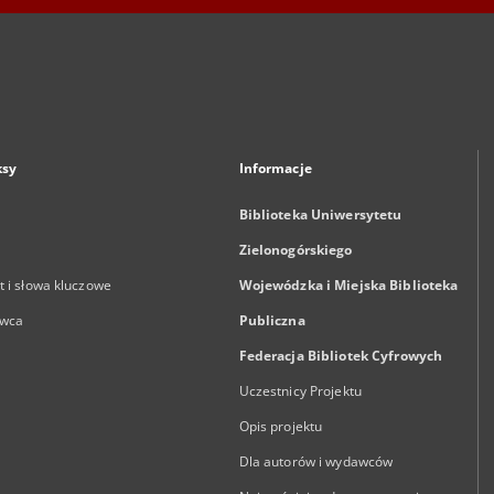
ksy
Informacje
Biblioteka Uniwersytetu
Zielonogórskiego
 i słowa kluczowe
Wojewódzka i Miejska Biblioteka
wca
Publiczna
Federacja Bibliotek Cyfrowych
Uczestnicy Projektu
Opis projektu
Dla autorów i wydawców