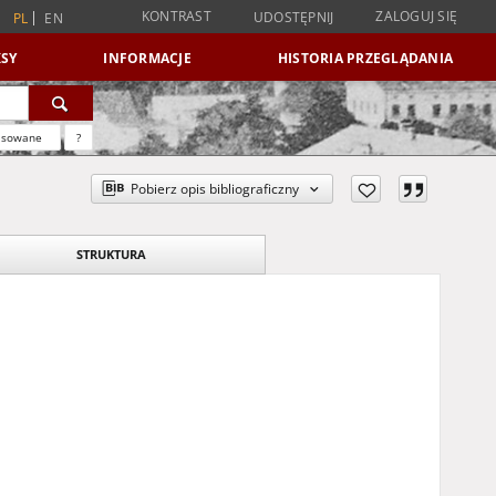
KONTRAST
ZALOGUJ SIĘ
UDOSTĘPNIJ
PL
EN
SY
INFORMACJE
HISTORIA PRZEGLĄDANIA
nsowane
?
Pobierz opis bibliograficzny
STRUKTURA