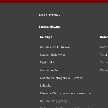
MAPA STRONY
Strona główna
Kolekcje
Inde
Dziedzictwo kulturowe
Autor
Nauka i dydaktyka
Tytuł
Regionalia
Temat
Archiwum Kresowe
Wyda
Gazeta Zielonogórska - Gazeta
Lubuska
Otwarty Międzynarodowy Konkurs na
Rysunek Satyryczny