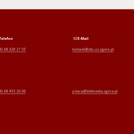
Telefon
E-Mail
8) 68 328 21 55
kontakt@zbc.uz.zgora.pl
8) 68 453 26 06
p.karp@biblioteka.zgora.pl