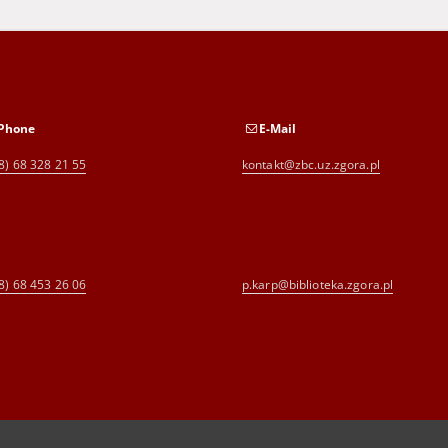
Phone
E-Mail
8) 68 328 21 55
kontakt@zbc.uz.zgora.pl
8) 68 453 26 06
p.karp@biblioteka.zgora.pl