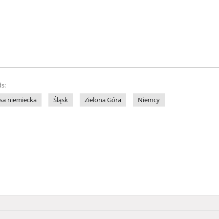
s:
sa niemiecka
Śląsk
Zielona Góra
Niemcy