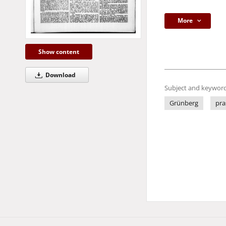
More
Show content
Download
Subject and keyword
Grünberg
pra