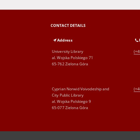
CONTACT DETAILS
Address
University Library
(+4
al. Wojska Polskiego 71
65-762 Zielona Góra
Cyprian Norwid Voivodeship and
(+4
City Public Library
al. Wojska Polskiego 9
65-077 Zielona Góra