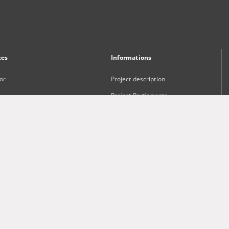
xes
Informations
or
Project description
Project Participants
ct and Keywords
Technical information
sher
Frequently asked questions
Contact