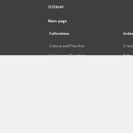
SITEMAP
Main page
Collections
Inde
Culture and Fine Arts
Creat
Science and Teaching
Title
Regional Materials
Subje
Border Archive
Publi
Gazeta Zielonogórska - Gazeta
Lubuska
International Open Cartoon Contest
Digital Library Zielona Gora for the
Blind
...