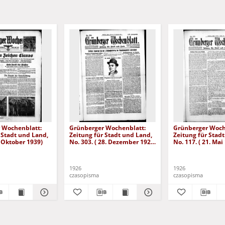
 Wochenblatt:
Grünberger Wochenblatt:
Grünberger Woch
 Stadt und Land,
Zeitung für Stadt und Land,
Zeitung für Stad
. Oktober 1939)
No. 303. ( 28. Dezember 1926
No. 117. ( 21. Mai
)
1926
1926
czasopisma
czasopisma