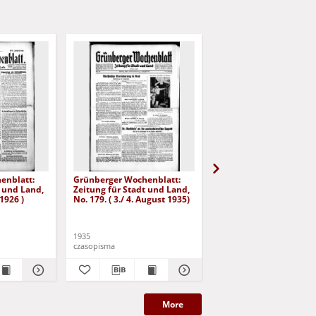
enblatt:
Grünberger Wochenblatt:
Grünberger Wochenbla
t und Land,
Zeitung für Stadt und Land,
Zeitung für Stadt und 
 1926 )
No. 179. ( 3./ 4. August 1935)
No. 180. ( 5. August 193
1935
1935
czasopisma
czasopisma
More