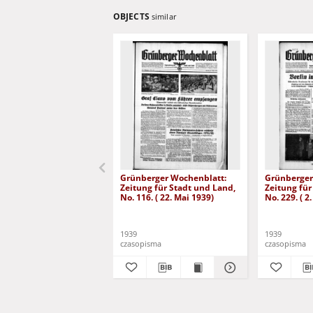
OBJECTS
similar
Grünberger Wochenblatt:
Grünberger
Zeitung für Stadt und Land,
Zeitung für
No. 116. ( 22. Mai 1939)
No. 229. ( 2
1939
1939
czasopisma
czasopisma