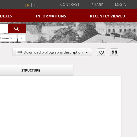
CONTRAST
LOGIN
SHARE
EN
PL
NDEXES
INFORMATIONS
RECENTLY VIEWED
 search
?
Download bibliography description
STRUCTURE