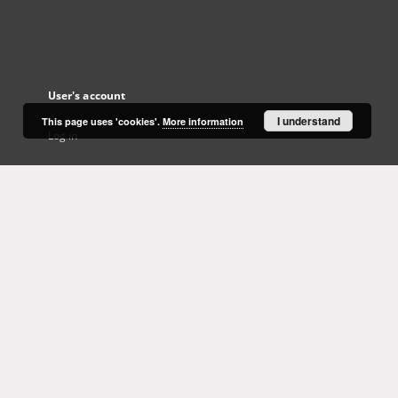
User's account
I understand
This page uses 'cookies'.
More information
Log in
Recently viewed