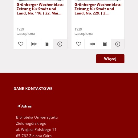
Grünberger Wochenblatt:
Grünberger Wochenblatt:
Gr
Zeitung für Stadt und
Zeitung für Stadt und
Zei
Land, No. 116. ( 22. Mai
Land, No. 229. ( 2.
Lan
1939)
Oktober 1939)
De
1939
1939
192
czasopisma
czasopisma
cza
Więcej
DANE KONTAKTOWE
Adres
Biblioteka Uniwersytetu
Zielonogórskiego
al. Wojska Polskiego 71
65-762 Zielona Góra