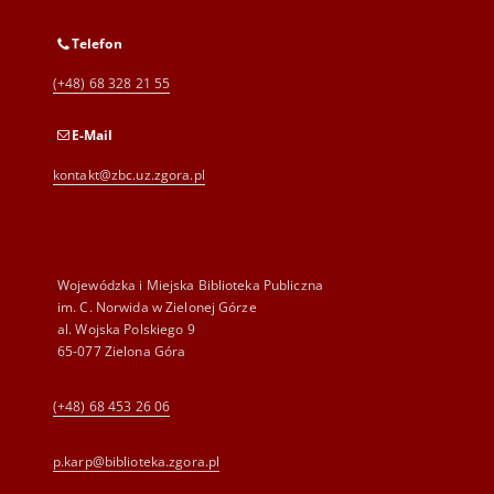
Telefon
(+48) 68 328 21 55
E-Mail
kontakt@zbc.uz.zgora.pl
Wojewódzka i Miejska Biblioteka Publiczna
im. C. Norwida w Zielonej Górze
al. Wojska Polskiego 9
65-077 Zielona Góra
(+48) 68 453 26 06
p.karp@biblioteka.zgora.pl