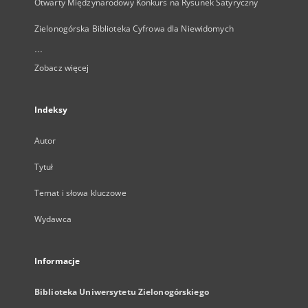
Otwarty Międzynarodowy Konkurs na Rysunek Satyryczny
Zielonogórska Biblioteka Cyfrowa dla Niewidomych
...
Zobacz więcej
Indeksy
Autor
Tytuł
Temat i słowa kluczowe
Wydawca
Informacje
Biblioteka Uniwersytetu Zielonogórskiego