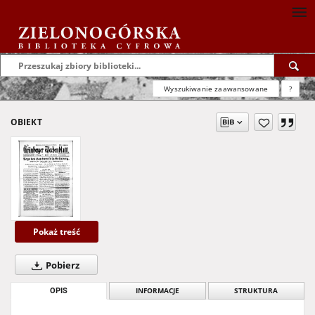
Wyszukiwanie zaawansowane
?
OBIEKT
Pokaż treść
Pobierz
OPIS
INFORMACJE
STRUKTURA