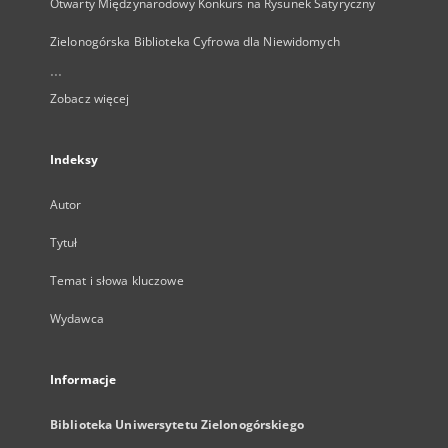
Otwarty Międzynarodowy Konkurs na Rysunek Satyryczny
Zielonogórska Biblioteka Cyfrowa dla Niewidomych
...
Zobacz więcej
Indeksy
Autor
Tytuł
Temat i słowa kluczowe
Wydawca
Informacje
Biblioteka Uniwersytetu Zielonogórskiego