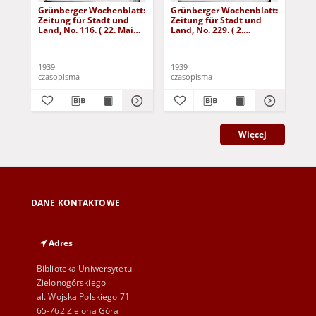
Grünberger Wochenblatt:
Grünberger Wochenblatt:
Gr
Zeitung für Stadt und
Zeitung für Stadt und
Zei
Land, No. 116. ( 22. Mai
Land, No. 229. ( 2.
Lan
1939)
Oktober 1939)
De
1939
1939
192
czasopisma
czasopisma
cza
Więcej
DANE KONTAKTOWE
Adres
Biblioteka Uniwersytetu
Zielonogórskiego
al. Wojska Polskiego 71
65-762 Zielona Góra