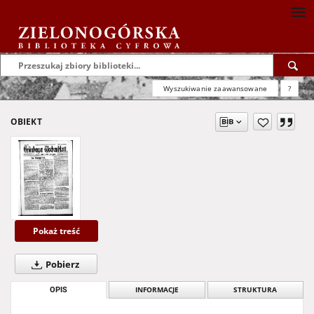
Wyszukiwanie zaawansowane
?
OBIEKT
Pokaż treść
Pobierz
OPIS
INFORMACJE
STRUKTURA