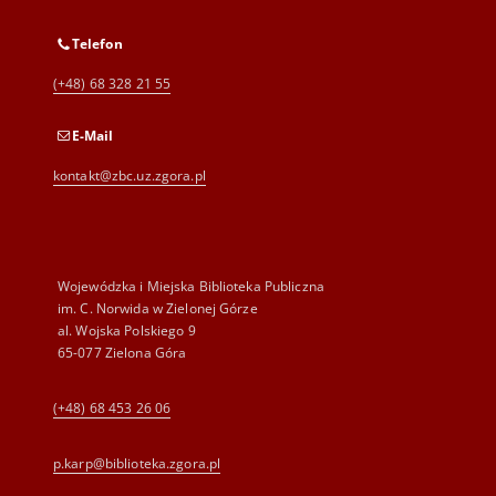
Telefon
(+48) 68 328 21 55
E-Mail
kontakt@zbc.uz.zgora.pl
Wojewódzka i Miejska Biblioteka Publiczna
im. C. Norwida w Zielonej Górze
al. Wojska Polskiego 9
65-077 Zielona Góra
(+48) 68 453 26 06
p.karp@biblioteka.zgora.pl