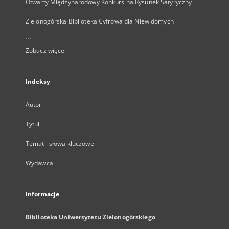
Otwarty Międzynarodowy Konkurs na Rysunek Satyryczny
Zielonogórska Biblioteka Cyfrowa dla Niewidomych
...
Zobacz więcej
Indeksy
Autor
Tytuł
Temat i słowa kluczowe
Wydawca
Informacje
Biblioteka Uniwersytetu Zielonogórskiego