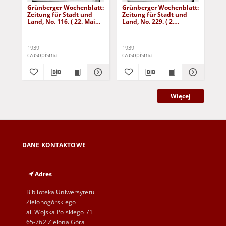
Grünberger Wochenblatt:
Grünberger Wochenblatt:
Gr
Zeitung für Stadt und
Zeitung für Stadt und
Zei
Land, No. 116. ( 22. Mai
Land, No. 229. ( 2.
Lan
1939)
Oktober 1939)
De
1939
1939
192
czasopisma
czasopisma
cza
Więcej
DANE KONTAKTOWE
Adres
Biblioteka Uniwersytetu
Zielonogórskiego
al. Wojska Polskiego 71
65-762 Zielona Góra