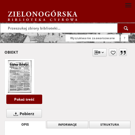
Wyszukiwanie zaawansowane
?
OBIEKT
Pokaż treść
Pobierz
OPIS
INFORMACJE
STRUKTURA