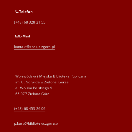
Telefon
(+48) 68 328 21 55
E-Mail
kontakt@zbc.uz.zgora.pl
Wojewódzka i Miejska Biblioteka Publiczna
im. C. Norwida w Zielonej Górze
al. Wojska Polskiego 9
65-077 Zielona Góra
(+48) 68 453 26 06
p.karp@biblioteka.zgora.pl