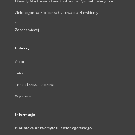
Otwarty Międzynarodowy Konkurs na Rysunek Satyryczny
Zielonogórska Biblioteka Cyfrowa dla Niewidomych
...
Zobacz więcej
Indeksy
Autor
Tytuł
Temat i słowa kluczowe
Wydawca
Informacje
Biblioteka Uniwersytetu Zielonogórskiego