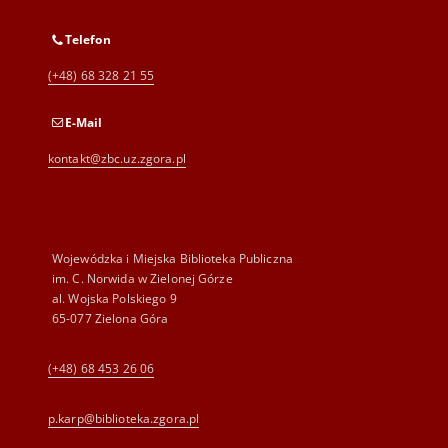
Telefon
(+48) 68 328 21 55
E-Mail
kontakt@zbc.uz.zgora.pl
Wojewódzka i Miejska Biblioteka Publiczna
im. C. Norwida w Zielonej Górze
al. Wojska Polskiego 9
65-077 Zielona Góra
(+48) 68 453 26 06
p.karp@biblioteka.zgora.pl