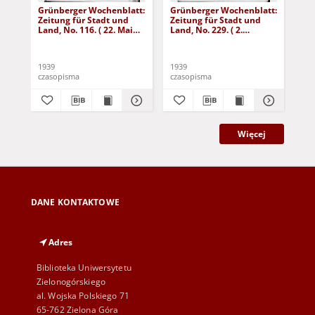
Grünberger Wochenblatt:
Grünberger Wochenblatt:
Gr
Zeitung für Stadt und
Zeitung für Stadt und
Zei
Land, No. 116. ( 22. Mai
Land, No. 229. ( 2.
Lan
1939)
Oktober 1939)
De
1939
1939
192
czasopisma
czasopisma
cza
Więcej
DANE KONTAKTOWE
Adres
Biblioteka Uniwersytetu
Zielonogórskiego
al. Wojska Polskiego 71
65-762 Zielona Góra