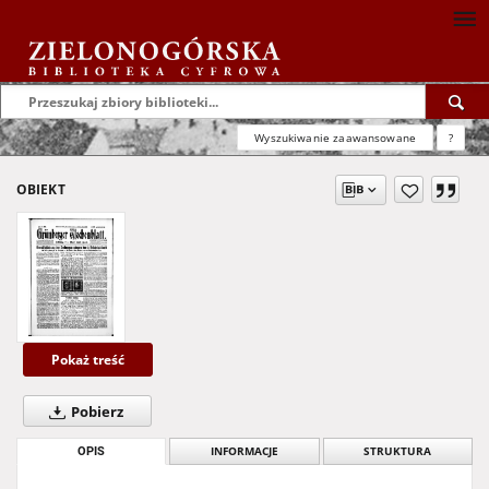
Wyszukiwanie zaawansowane
?
OBIEKT
Pokaż treść
Pobierz
OPIS
INFORMACJE
STRUKTURA