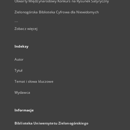
Otwarty Międzynarodowy Konkurs na Rysunek Satyryczny
Zielonogórska Biblioteka Cyfrowa dla Niewidomych
...
Zobacz więcej
Indeksy
Autor
Tytuł
Temat i słowa kluczowe
Wydawca
Informacje
Biblioteka Uniwersytetu Zielonogórskiego