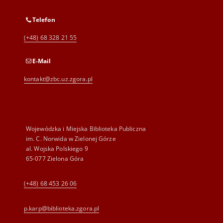
Telefon
(+48) 68 328 21 55
E-Mail
kontakt@zbc.uz.zgora.pl
Wojewódzka i Miejska Biblioteka Publiczna
im. C. Norwida w Zielonej Górze
al. Wojska Polskiego 9
65-077 Zielona Góra
(+48) 68 453 26 06
p.karp@biblioteka.zgora.pl