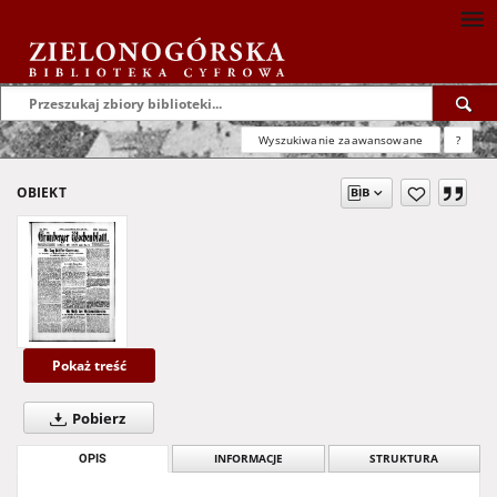
Wyszukiwanie zaawansowane
?
OBIEKT
Pokaż treść
Pobierz
OPIS
INFORMACJE
STRUKTURA