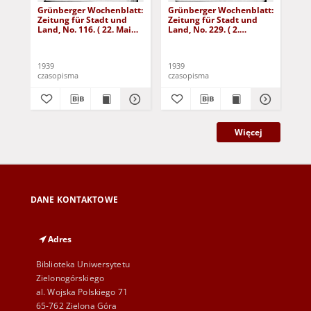
Grünberger Wochenblatt:
Grünberger Wochenblatt:
Gr
Zeitung für Stadt und
Zeitung für Stadt und
Zei
Land, No. 116. ( 22. Mai
Land, No. 229. ( 2.
Lan
1939)
Oktober 1939)
De
1939
1939
192
czasopisma
czasopisma
cza
Więcej
DANE KONTAKTOWE
Adres
Biblioteka Uniwersytetu
Zielonogórskiego
al. Wojska Polskiego 71
65-762 Zielona Góra