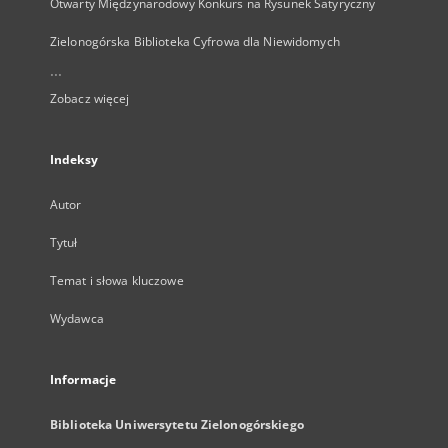
Otwarty Międzynarodowy Konkurs na Rysunek Satyryczny
Zielonogórska Biblioteka Cyfrowa dla Niewidomych
...
Zobacz więcej
Indeksy
Autor
Tytuł
Temat i słowa kluczowe
Wydawca
Informacje
Biblioteka Uniwersytetu Zielonogórskiego