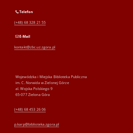
Telefon
(+48) 68 328 21 55
E-Mail
kontakt@zbc.uz.zgora.pl
Wojewódzka i Miejska Biblioteka Publiczna
im. C. Norwida w Zielonej Górze
al. Wojska Polskiego 9
65-077 Zielona Góra
(+48) 68 453 26 06
p.karp@biblioteka.zgora.pl