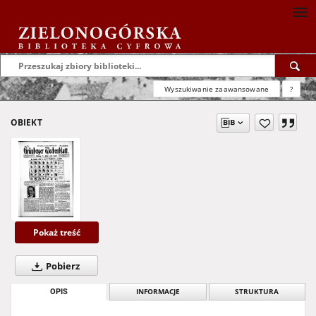
Wyszukiwanie zaawansowane
?
OBIEKT
Pokaż treść
Pobierz
OPIS
INFORMACJE
STRUKTURA