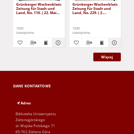
Grünberger Wochenblatt:
Grünberger Wochenblatt:
Gr
Zeitung für Stadt und
Zeitung für Stadt und
Zei
Land, No. 116. ( 22. Mai
Land, No. 229. ( 2.
Lan
1939)
Oktober 1939)
De
1939
1939
192
czasopisma
czasopisma
cza
Więcej
DANE KONTAKTOWE
Adres
Biblioteka Uniwersytetu
Zielonogórskiego
al. Wojska Polskiego 71
65-762 Zielona Góra