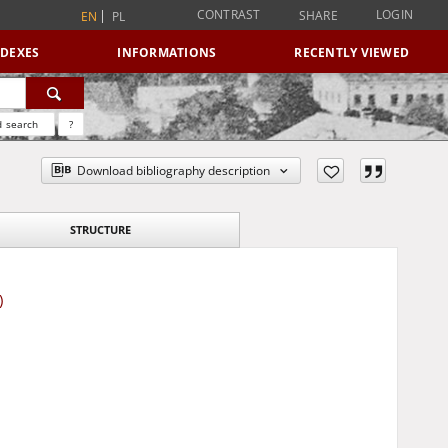
CONTRAST
LOGIN
SHARE
EN
PL
NDEXES
INFORMATIONS
RECENTLY VIEWED
 search
?
Download bibliography description
STRUCTURE
)