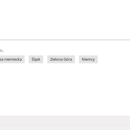
s:
sa niemiecka
Śląsk
Zielona Góra
Niemcy