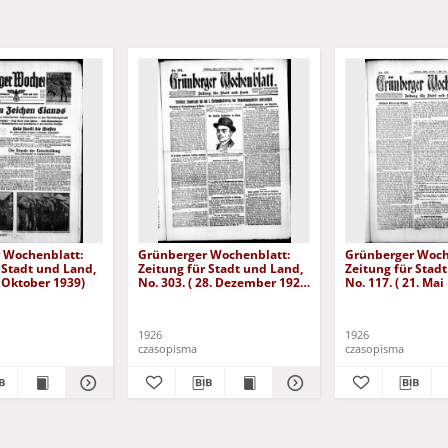
 Wochenblatt:
Grünberger Wochenblatt:
Grünberger Woch
 Stadt und Land,
Zeitung für Stadt und Land,
Zeitung für Stad
. Oktober 1939)
No. 303. ( 28. Dezember 1926
No. 117. ( 21. Mai
)
1926
1926
czasopisma
czasopisma