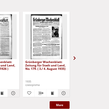
enblatt:
Grünberger Wochenblatt:
Grünberger Wochenbla
t und Land,
Zeitung für Stadt und Land,
Zeitung für Stadt und 
 1926 )
No. 179. ( 3./ 4. August 1935)
No. 180. ( 5. August 193
1935
1935
czasopisma
czasopisma
More