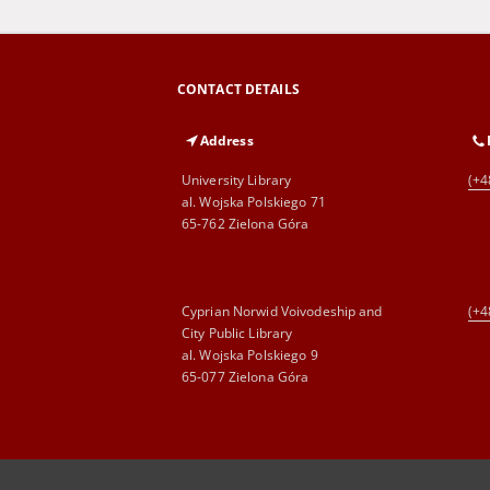
CONTACT DETAILS
Address
University Library
(+4
al. Wojska Polskiego 71
65-762 Zielona Góra
Cyprian Norwid Voivodeship and
(+4
City Public Library
al. Wojska Polskiego 9
65-077 Zielona Góra