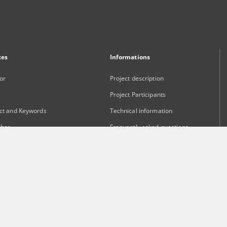
xes
Informations
or
Project description
Project Participants
ct and Keywords
Technical information
sher
Frequently asked questions
Contact