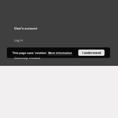
User's account
Log in
I understand
This page uses 'cookies'.
More information
Recently viewed