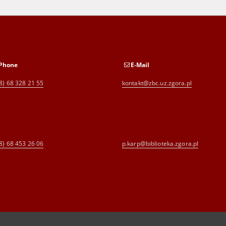
Phone
E-Mail
8) 68 328 21 55
kontakt@zbc.uz.zgora.pl
8) 68 453 26 06
p.karp@biblioteka.zgora.pl