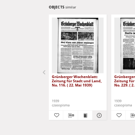
OBJECTS
similar
Grünberger Wochenblatt:
Grünberger
Zeitung für Stadt und Land,
Zeitung für
No. 116. ( 22. Mai 1939)
No. 229. ( 2
1939
1939
czasopisma
czasopisma