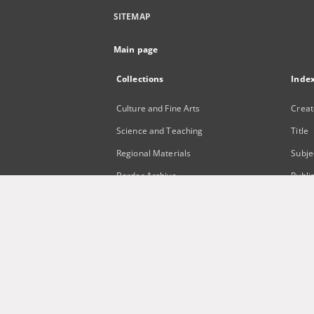
SITEMAP
Main page
Collections
Inde
Culture and Fine Arts
Creat
Science and Teaching
Title
Regional Materials
Subje
Border Archive
Publi
Gazeta Zielonogórska - Gazeta
Lubuska
International Open Cartoon Contest
Digital Library Zielona Gora for the
Blind
...