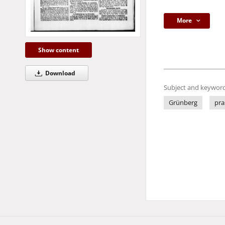
More
Show content
Download
Subject and keyword
Grünberg
pra