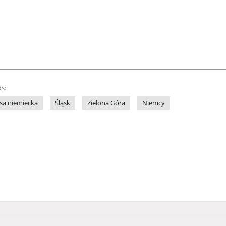
s:
sa niemiecka
Śląsk
Zielona Góra
Niemcy