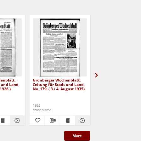
enblatt:
Grünberger Wochenblatt:
Grünberger Wochenbla
t und Land,
Zeitung für Stadt und Land,
Zeitung für Stadt und 
 1926 )
No. 179. ( 3./ 4. August 1935)
No. 180. ( 5. August 193
1935
1935
czasopisma
czasopisma
More