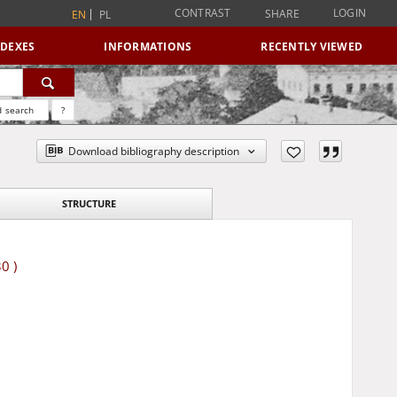
CONTRAST
LOGIN
SHARE
EN
PL
NDEXES
INFORMATIONS
RECENTLY VIEWED
 search
?
Download bibliography description
STRUCTURE
0 )