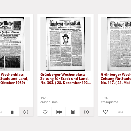
 Wochenblatt:
Grünberger Wochenblatt:
Grünberger Woch
 Stadt und Land,
Zeitung für Stadt und Land,
Zeitung für Stad
. Oktober 1939)
No. 303. ( 28. Dezember 1926
No. 117. ( 21. Mai
)
1926
1926
czasopisma
czasopisma