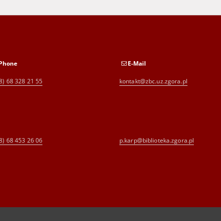
Phone
E-Mail
8) 68 328 21 55
kontakt@zbc.uz.zgora.pl
8) 68 453 26 06
p.karp@biblioteka.zgora.pl