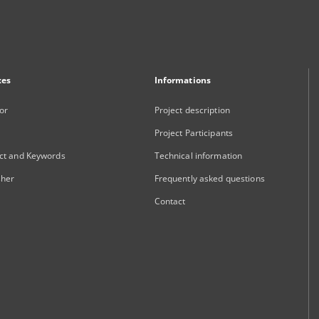
xes
Informations
or
Project description
Project Participants
ct and Keywords
Technical information
sher
Frequently asked questions
Contact