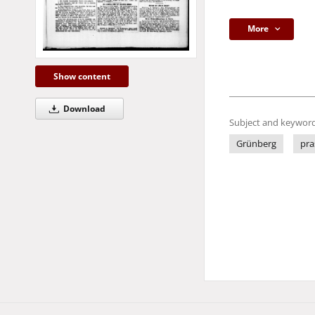
More
Show content
Download
Subject and keyword
Grünberg
pra