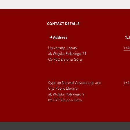
CONTACT DETAILS
Address
University Library
(+4
al. Wojska Polskiego 71
65-762 Zielona Góra
Cyprian Norwid Voivodeship and
(+4
City Public Library
al. Wojska Polskiego 9
65-077 Zielona Góra