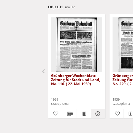
OBJECTS
similar
Grünberger Wochenblatt:
Grünberger
Zeitung für Stadt und Land,
Zeitung für
No. 116. ( 22. Mai 1939)
No. 229. ( 2
1939
1939
czasopisma
czasopisma