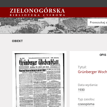
OBIEKT
OPIS
Tytuł:
Grünberger Wochen
Data wydania:
1930
Typ zasobu:
czasopisma