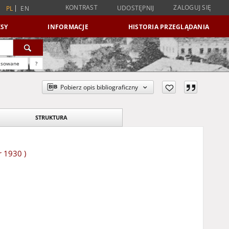
KONTRAST
ZALOGUJ SIĘ
UDOSTĘPNIJ
PL
EN
SY
INFORMACJE
HISTORIA PRZEGLĄDANIA
nsowane
?
Pobierz opis bibliograficzny
STRUKTURA
r 1930 )