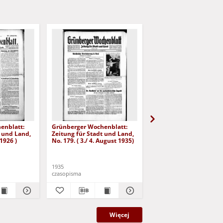
enblatt:
Grünberger Wochenblatt:
Grünberger Wochenbla
t und Land,
Zeitung für Stadt und Land,
Zeitung für Stadt und 
 1926 )
No. 179. ( 3./ 4. August 1935)
No. 180. ( 5. August 193
1935
1935
czasopisma
czasopisma
Więcej