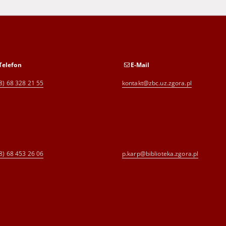
Telefon
E-Mail
8) 68 328 21 55
kontakt@zbc.uz.zgora.pl
8) 68 453 26 06
p.karp@biblioteka.zgora.pl