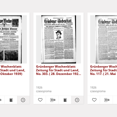
 Wochenblatt:
Grünberger Wochenblatt:
Grünberger Woch
 Stadt und Land,
Zeitung für Stadt und Land,
Zeitung für Stad
. Oktober 1939)
No. 303. ( 28. Dezember 1926
No. 117. ( 21. Mai
)
1926
1926
czasopisma
czasopisma