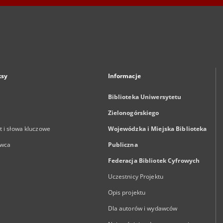
ksy
Informacje
Biblioteka Uniwersytetu
Zielonogórskiego
 i słowa kluczowe
Wojewódzka i Miejska Biblioteka
wca
Publiczna
Federacja Bibliotek Cyfrowych
Uczestnicy Projektu
Opis projektu
Dla autorów i wydawców