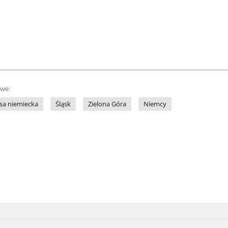
owe:
sa niemiecka
Śląsk
Zielona Góra
Niemcy