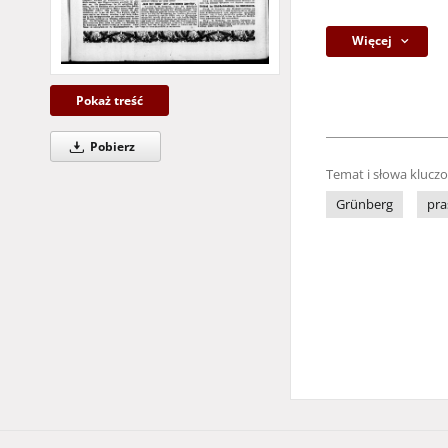
Więcej
Pokaż treść
Pobierz
Temat i słowa klucz
Grünberg
pra