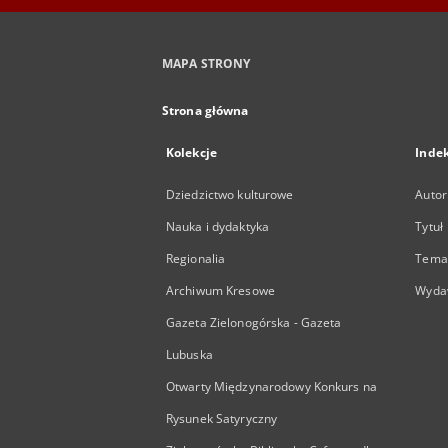
MAPA STRONY
Strona główna
Kolekcje
Inde
Dziedzictwo kulturowe
Autor
Nauka i dydaktyka
Tytuł
Regionalia
Temat
Archiwum Kresowe
Wyda
Gazeta Zielonogórska - Gazeta
Lubuska
Otwarty Międzynarodowy Konkurs na
Rysunek Satyryczny