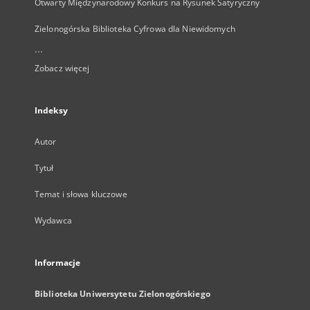
Otwarty Międzynarodowy Konkurs na Rysunek Satyryczny
Zielonogórska Biblioteka Cyfrowa dla Niewidomych
...
Zobacz więcej
Indeksy
Autor
Tytuł
Temat i słowa kluczowe
Wydawca
Informacje
Biblioteka Uniwersytetu Zielonogórskiego