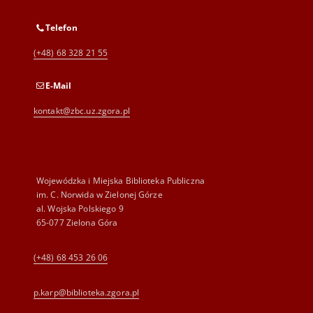
Telefon
(+48) 68 328 21 55
E-Mail
kontakt@zbc.uz.zgora.pl
Wojewódzka i Miejska Biblioteka Publiczna
im. C. Norwida w Zielonej Górze
al. Wojska Polskiego 9
65-077 Zielona Góra
(+48) 68 453 26 06
p.karp@biblioteka.zgora.pl