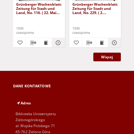
Grünberger Wochenblatt:
Grünberger Wochenblatt:
Gr
Zeitung für Stadt und
Zeitung für Stadt und
Zei
Land, No. 116. ( 22. Mai
Land, No. 229. ( 2.
Lan
1939)
Oktober 1939)
De
1939
1939
192
czasopisma
czasopisma
cza
Więcej
DANE KONTAKTOWE
Adres
Biblioteka Uniwersytetu
Zielonogórskiego
al. Wojska Polskiego 71
65-762 Zielona Góra