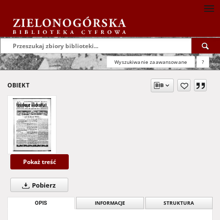
Wyszukiwanie zaawansowane
?
OBIEKT
Pokaż treść
Pobierz
OPIS
INFORMACJE
STRUKTURA