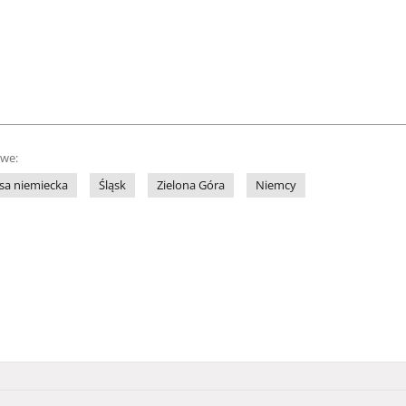
owe:
sa niemiecka
Śląsk
Zielona Góra
Niemcy