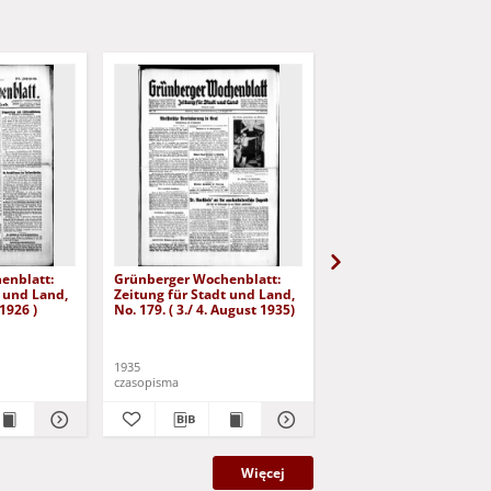
enblatt:
Grünberger Wochenblatt:
Grünberger Wochenbla
t und Land,
Zeitung für Stadt und Land,
Zeitung für Stadt und 
 1926 )
No. 179. ( 3./ 4. August 1935)
No. 180. ( 5. August 193
1935
1935
czasopisma
czasopisma
Więcej