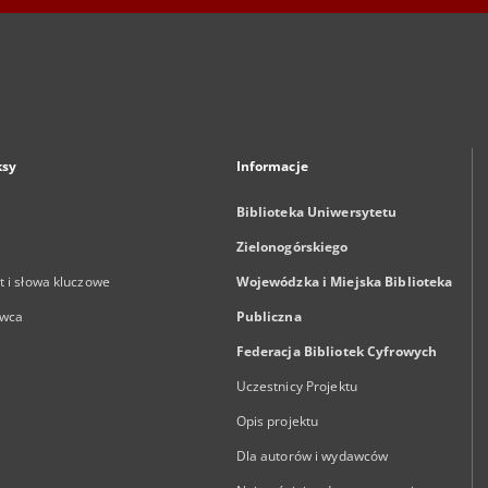
ksy
Informacje
Biblioteka Uniwersytetu
Zielonogórskiego
 i słowa kluczowe
Wojewódzka i Miejska Biblioteka
wca
Publiczna
Federacja Bibliotek Cyfrowych
Uczestnicy Projektu
Opis projektu
Dla autorów i wydawców