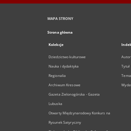
MAPA STRONY
Strona główna
Kolekcje
Inde
Dziedzictwo kulturowe
Autor
Nauka i dydaktyka
Tytuł
Regionalia
Temat
Archiwum Kresowe
Wyda
Gazeta Zielonogórska - Gazeta
Lubuska
Otwarty Międzynarodowy Konkurs na
Rysunek Satyryczny