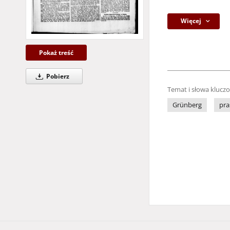
Więcej
Pokaż treść
Pobierz
Temat i słowa klucz
Grünberg
pra