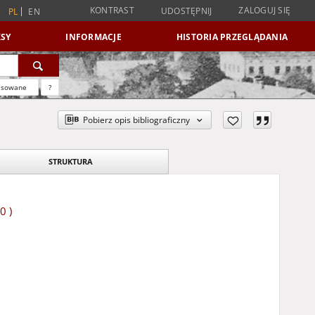
KONTRAST
ZALOGUJ SIĘ
UDOSTĘPNIJ
PL
EN
SY
INFORMACJE
HISTORIA PRZEGLĄDANIA
nsowane
?
Pobierz opis bibliograficzny
STRUKTURA
0 )