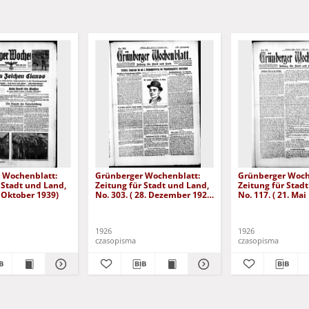
 Wochenblatt:
Grünberger Wochenblatt:
Grünberger Woch
 Stadt und Land,
Zeitung für Stadt und Land,
Zeitung für Stad
. Oktober 1939)
No. 303. ( 28. Dezember 1926
No. 117. ( 21. Mai
)
1926
1926
czasopisma
czasopisma