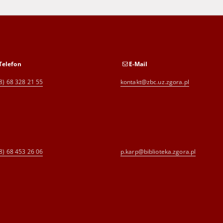
Telefon
E-Mail
8) 68 328 21 55
kontakt@zbc.uz.zgora.pl
8) 68 453 26 06
p.karp@biblioteka.zgora.pl