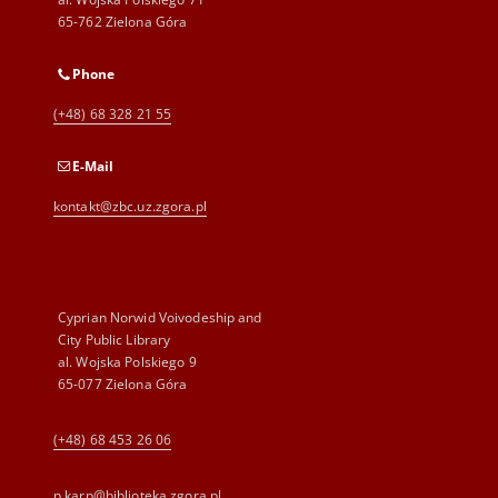
65-762 Zielona Góra
Phone
(+48) 68 328 21 55
E-Mail
kontakt@zbc.uz.zgora.pl
Cyprian Norwid Voivodeship and
City Public Library
al. Wojska Polskiego 9
65-077 Zielona Góra
(+48) 68 453 26 06
p.karp@biblioteka.zgora.pl