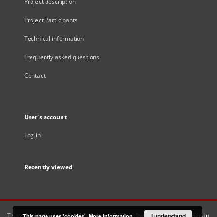
Project description
Project Participants
Technical information
Frequently asked questions
Contact
User's account
Log in
Recently viewed
This service runs on
DInGO dLibra 6.3.21
software created by
I understand
Poznan
This page uses 'cookies'.
More information