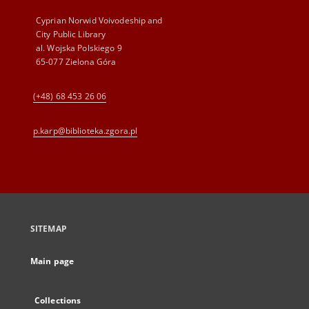
Cyprian Norwid Voivodeship and
City Public Library
al. Wojska Polskiego 9
65-077 Zielona Góra
(+48) 68 453 26 06
p.karp@biblioteka.zgora.pl
SITEMAP
Main page
Collections