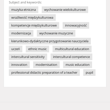
Subject and keywords:
muzyka etniczna
wychowanie wielokulturowe
wrażliwość międzykulturowa
kompetencje międzykulturowe
innowacyjność
modernizacja
wychowanie muzyczne
kierunkowo-dydaktyczne przygotowanie nauczyciela
uczeń
ethnic music
multicultural education
intercultural sensitivity
intercultural competence
innovation
modernisation
music education
professional didactic preparation of a teacher
pupil