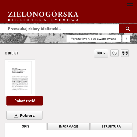
Wyszukiwanie zaawansowane
?
OBIEKT
Pokaż treść
Pobierz
OPIS
INFORMACJE
STRUKTURA