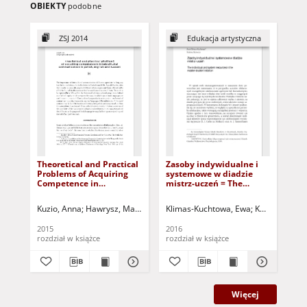
OBIEKTY
podobne
ZSJ 2014
Edukacja artystyczna
Theoretical and Practical
Zasoby indywidualne i
Wy
Problems of Acquiring
systemowe w diadzie
dy
Competence in
mistrz-uczeń = The
wy
Intercultural
individual and system
rea
Communication in
resources in the master-
ze
Kuzio, Anna
Hawrysz, Magdalena - red. nauk.
Klimas-Kuchtowa, Ewa
Uździcka, Marzanna - re
Kataryńczuk-M
Kum
Polish, English and
student relation
Sel
Russian = Teoretyczne i
te
2015
2016
201
praktyczne aspekty
sc
rozdział w książce
rozdział w książce
roz
nabywania kompetencji
w zakresie komunikacji
międzykulturowej w
języku polskim,
angielskim i rosyjskim
Więcej