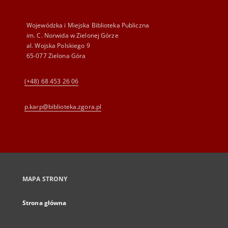
Wojewódzka i Miejska Biblioteka Publiczna
im. C. Norwida w Zielonej Górze
al. Wojska Polskiego 9
65-077 Zielona Góra
(+48) 68 453 26 06
p.karp@biblioteka.zgora.pl
MAPA STRONY
Strona główna