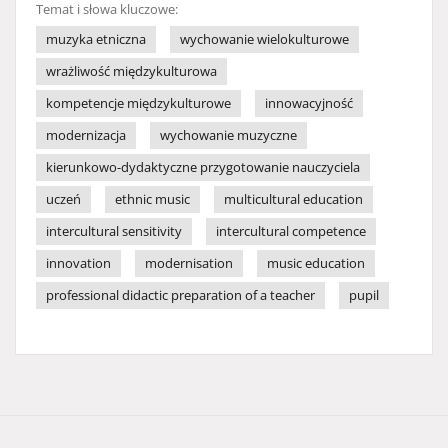
Temat i słowa kluczowe:
muzyka etniczna
wychowanie wielokulturowe
wrażliwość międzykulturowa
kompetencje międzykulturowe
innowacyjność
modernizacja
wychowanie muzyczne
kierunkowo-dydaktyczne przygotowanie nauczyciela
uczeń
ethnic music
multicultural education
intercultural sensitivity
intercultural competence
innovation
modernisation
music education
professional didactic preparation of a teacher
pupil