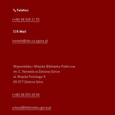
Telefon
(+48) 68 328 21 55
E-Mail
kontakt@zbc.uz.zgora.pl
Wojewódzka i Miejska Biblioteka Publiczna
im. C. Norwida w Zielonej Górze
al. Wojska Polskiego 9
65-077 Zielona Góra
(+48) 68 453 26 06
p.karp@biblioteka.zgora.pl