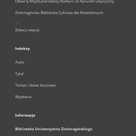
Otwarty Międzynarodowy Konkurs na Rysunek Satyryczny
Zielonogórska Biblioteka Cyfrowa dla Niewidomych
...
Zobacz więcej
Indeksy
Autor
Tytuł
Temat i słowa kluczowe
Wydawca
Informacje
Biblioteka Uniwersytetu Zielonogórskiego