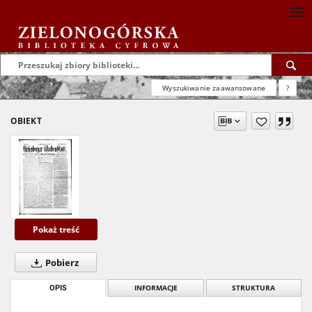
Wyszukiwanie zaawansowane
?
OBIEKT
Pokaż treść
Pobierz
OPIS
INFORMACJE
STRUKTURA