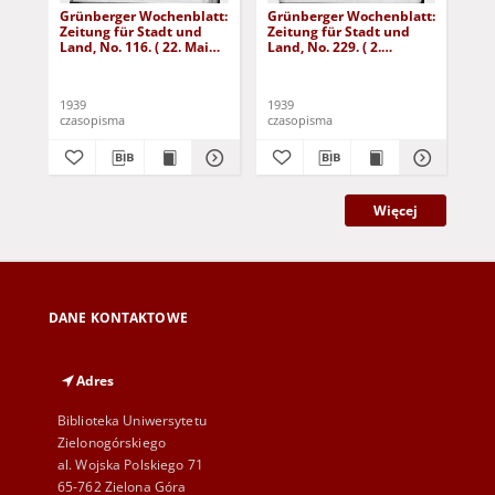
Grünberger Wochenblatt:
Grünberger Wochenblatt:
Gr
Zeitung für Stadt und
Zeitung für Stadt und
Zei
Land, No. 116. ( 22. Mai
Land, No. 229. ( 2.
Lan
1939)
Oktober 1939)
De
1939
1939
192
czasopisma
czasopisma
cza
Więcej
DANE KONTAKTOWE
Adres
Biblioteka Uniwersytetu
Zielonogórskiego
al. Wojska Polskiego 71
65-762 Zielona Góra