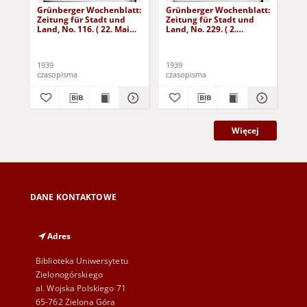
Grünberger Wochenblatt:
Grünberger Wochenblatt:
Gr
Zeitung für Stadt und
Zeitung für Stadt und
Zei
Land, No. 116. ( 22. Mai
Land, No. 229. ( 2.
Lan
1939)
Oktober 1939)
De
1939
1939
192
czasopisma
czasopisma
cza
Więcej
DANE KONTAKTOWE
Adres
Biblioteka Uniwersytetu
Zielonogórskiego
al. Wojska Polskiego 71
65-762 Zielona Góra