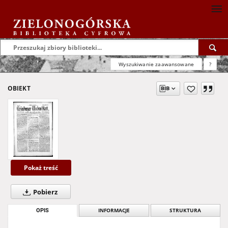
Wyszukiwanie zaawansowane
?
OBIEKT
Pokaż treść
Pobierz
OPIS
INFORMACJE
STRUKTURA