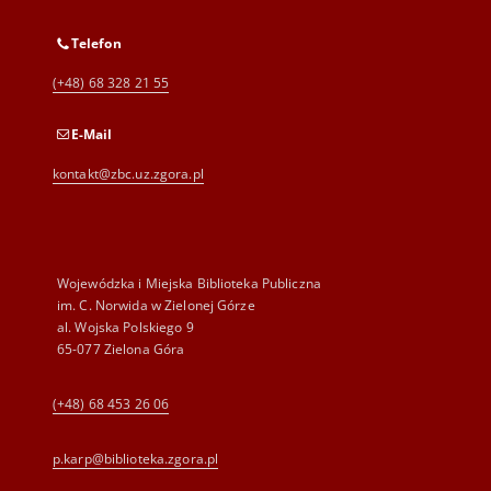
Telefon
(+48) 68 328 21 55
E-Mail
kontakt@zbc.uz.zgora.pl
Wojewódzka i Miejska Biblioteka Publiczna
im. C. Norwida w Zielonej Górze
al. Wojska Polskiego 9
65-077 Zielona Góra
(+48) 68 453 26 06
p.karp@biblioteka.zgora.pl