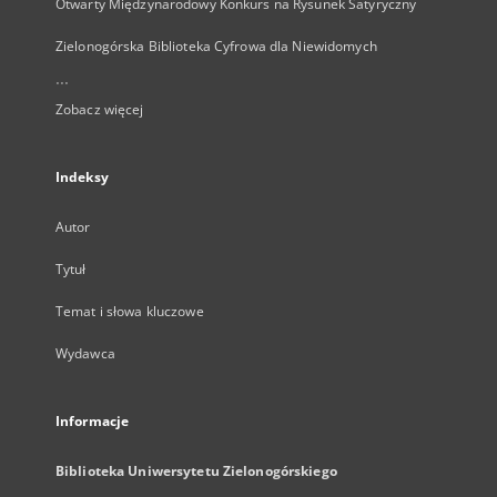
Otwarty Międzynarodowy Konkurs na Rysunek Satyryczny
Zielonogórska Biblioteka Cyfrowa dla Niewidomych
...
Zobacz więcej
Indeksy
Autor
Tytuł
Temat i słowa kluczowe
Wydawca
Informacje
Biblioteka Uniwersytetu Zielonogórskiego