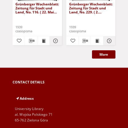
Grünberger Wochenblatt:
Grünberger Wochenblatt:
Gr
Zeitung für Stadt und
Zeitung für Stadt und
Zei
Land, No. 116. ( 22. Mai
Land, No. 229. ( 2.
Lan
1939)
Oktober 1939)
De
1939
1939
192
czasopisma
czasopisma
cza
More
CONTACT DETAILS
Address
University Library
al. Wojska Polskiego 71
65-762 Zielona Góra