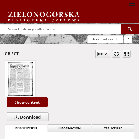
Advanced search
?
OBJECT
Show content
Download
DESCRIPTION
INFORMATION
STRUCTURE