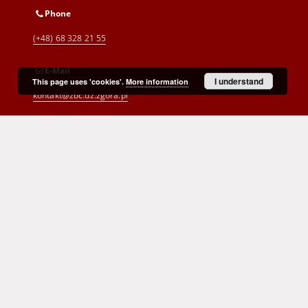
Phone
(+48) 68 328 21 55
E-Mail
I understand
This page uses 'cookies'.
More information
kontakt@zbc.uz.zgora.pl
Cyprian Norwid Voivodeship and
City Public Library
al. Wojska Polskiego 9
65-077 Zielona Góra
(+48) 68 453 26 06
p.karp@biblioteka.zgora.pl