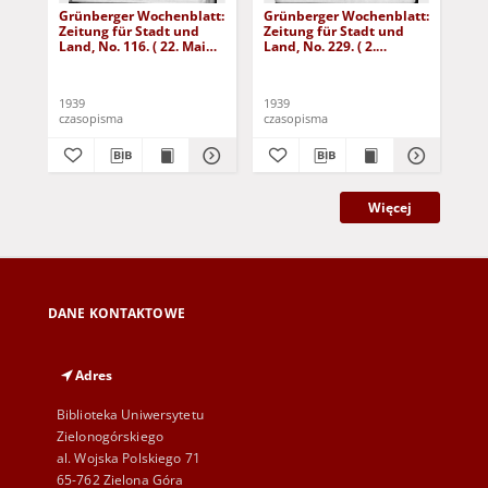
Grünberger Wochenblatt:
Grünberger Wochenblatt:
Gr
Zeitung für Stadt und
Zeitung für Stadt und
Zei
Land, No. 116. ( 22. Mai
Land, No. 229. ( 2.
Lan
1939)
Oktober 1939)
De
1939
1939
192
czasopisma
czasopisma
cza
Więcej
DANE KONTAKTOWE
Adres
Biblioteka Uniwersytetu
Zielonogórskiego
al. Wojska Polskiego 71
65-762 Zielona Góra