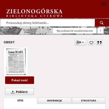
Wyszukiwanie zaawansowane
?
OBIEKT
Pokaż treść
Pobierz
OPIS
INFORMACJE
STRUKTURA