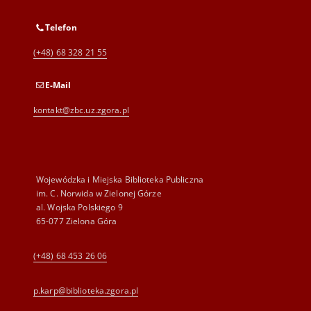
Telefon
(+48) 68 328 21 55
E-Mail
kontakt@zbc.uz.zgora.pl
Wojewódzka i Miejska Biblioteka Publiczna
im. C. Norwida w Zielonej Górze
al. Wojska Polskiego 9
65-077 Zielona Góra
(+48) 68 453 26 06
p.karp@biblioteka.zgora.pl