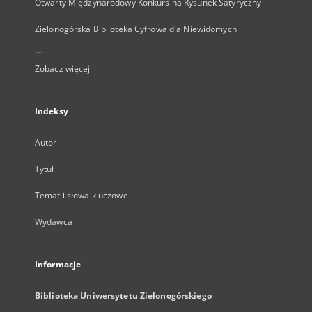
Otwarty Międzynarodowy Konkurs na Rysunek Satyryczny
Zielonogórska Biblioteka Cyfrowa dla Niewidomych
...
Zobacz więcej
Indeksy
Autor
Tytuł
Temat i słowa kluczowe
Wydawca
Informacje
Biblioteka Uniwersytetu Zielonogórskiego