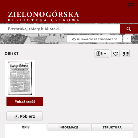
Wyszukiwanie zaawansowane
?
OBIEKT
Pokaż treść
Pobierz
OPIS
INFORMACJE
STRUKTURA