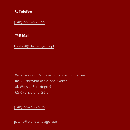
Telefon
(+48) 68 328 21 55
E-Mail
kontakt@zbc.uz.zgora.pl
Wojewódzka i Miejska Biblioteka Publiczna
im. C. Norwida w Zielonej Górze
al. Wojska Polskiego 9
65-077 Zielona Góra
(+48) 68 453 26 06
p.karp@biblioteka.zgora.pl