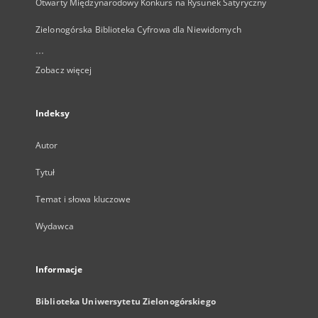
Otwarty Międzynarodowy Konkurs na Rysunek Satyryczny
Zielonogórska Biblioteka Cyfrowa dla Niewidomych
...
Zobacz więcej
Indeksy
Autor
Tytuł
Temat i słowa kluczowe
Wydawca
Informacje
Biblioteka Uniwersytetu Zielonogórskiego