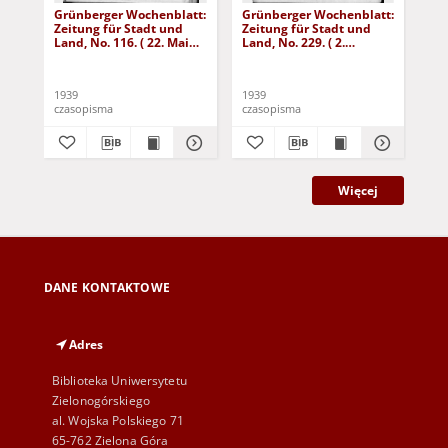
Grünberger Wochenblatt:
Grünberger Wochenblatt:
Gr
Zeitung für Stadt und
Zeitung für Stadt und
Zei
Land, No. 116. ( 22. Mai
Land, No. 229. ( 2.
Lan
1939)
Oktober 1939)
De
1939
1939
192
czasopisma
czasopisma
cza
Więcej
DANE KONTAKTOWE
Adres
Biblioteka Uniwersytetu
Zielonogórskiego
al. Wojska Polskiego 71
65-762 Zielona Góra