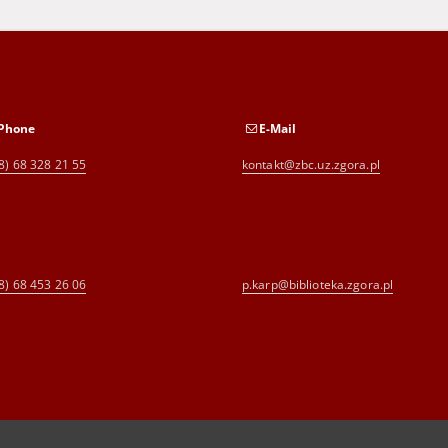
Phone
E-Mail
8) 68 328 21 55
kontakt@zbc.uz.zgora.pl
8) 68 453 26 06
p.karp@biblioteka.zgora.pl