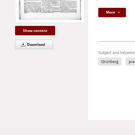
More
Show content
Download
Subject and keyword
Grünberg
pra