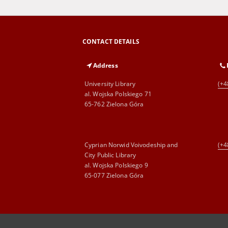
CONTACT DETAILS
Address
University Library
(+4
al. Wojska Polskiego 71
65-762 Zielona Góra
Cyprian Norwid Voivodeship and
(+4
City Public Library
al. Wojska Polskiego 9
65-077 Zielona Góra