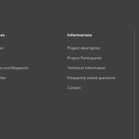
xes
Informations
or
Project description
Project Participants
ct and Keywords
Technical information
sher
Frequently asked questions
Contact