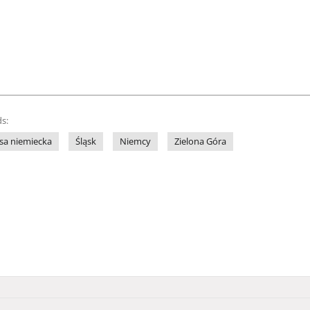
s:
sa niemiecka
Śląsk
Niemcy
Zielona Góra