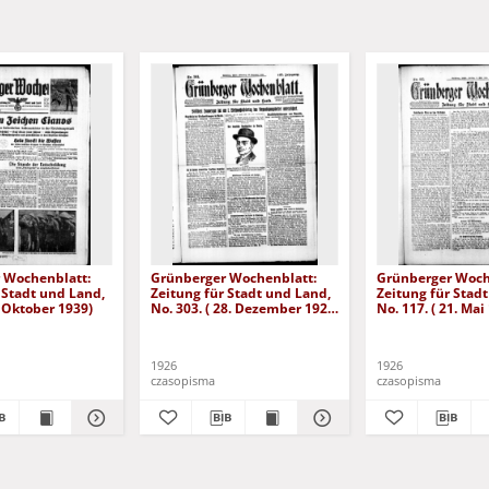
 Wochenblatt:
Grünberger Wochenblatt:
Grünberger Woch
 Stadt und Land,
Zeitung für Stadt und Land,
Zeitung für Stad
. Oktober 1939)
No. 303. ( 28. Dezember 1926
No. 117. ( 21. Mai
)
1926
1926
czasopisma
czasopisma