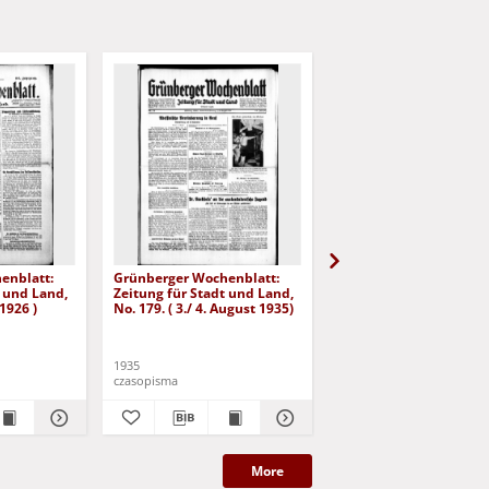
enblatt:
Grünberger Wochenblatt:
Grünberger Wochenbla
t und Land,
Zeitung für Stadt und Land,
Zeitung für Stadt und 
 1926 )
No. 179. ( 3./ 4. August 1935)
No. 180. ( 5. August 193
1935
1935
czasopisma
czasopisma
More