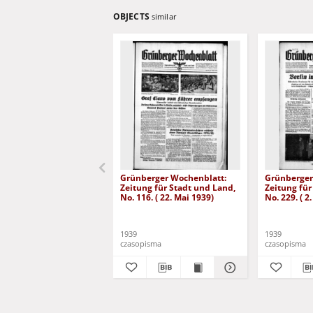
OBJECTS
similar
Grünberger Wochenblatt:
Grünberger
Zeitung für Stadt und Land,
Zeitung für
No. 116. ( 22. Mai 1939)
No. 229. ( 2
1939
1939
czasopisma
czasopisma