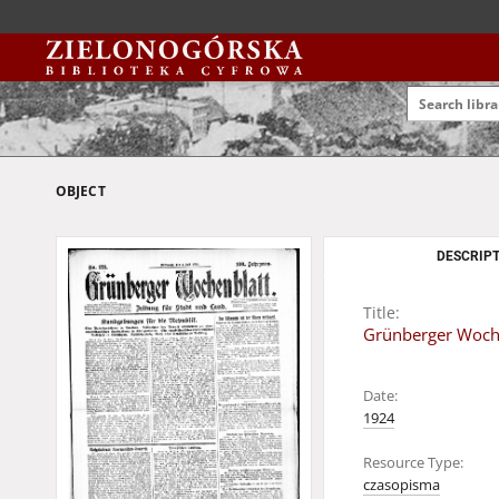
OBJECT
DESCRIPT
Title:
Grünberger Wochen
Date:
1924
Resource Type:
czasopisma