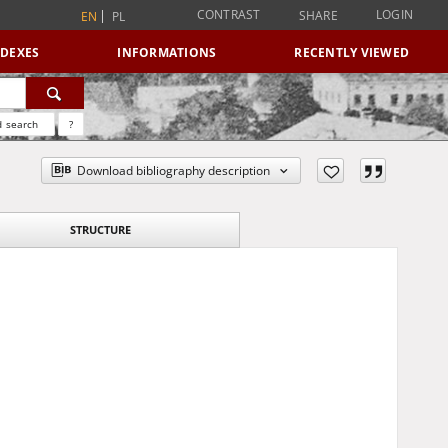
CONTRAST
LOGIN
SHARE
EN
PL
NDEXES
INFORMATIONS
RECENTLY VIEWED
 search
?
Download bibliography description
STRUCTURE