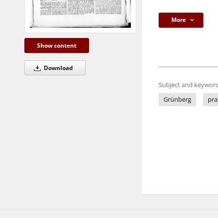
More
Show content
Download
Subject and keyword
Grünberg
pra