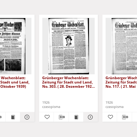
 Wochenblatt:
Grünberger Wochenblatt:
Grünberger Woch
 Stadt und Land,
Zeitung für Stadt und Land,
Zeitung für Stad
. Oktober 1939)
No. 303. ( 28. Dezember 1926
No. 117. ( 21. Mai
)
1926
1926
czasopisma
czasopisma