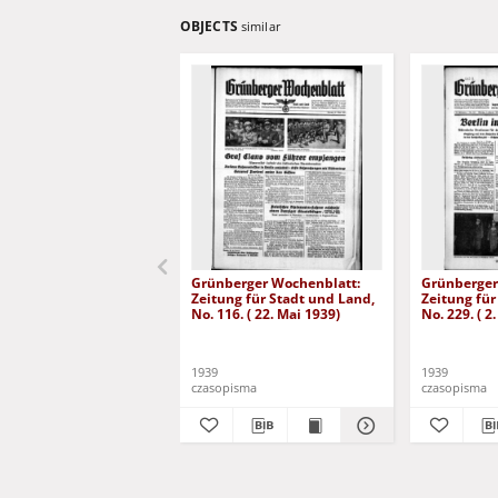
OBJECTS
similar
Grünberger Wochenblatt:
Grünberger
Zeitung für Stadt und Land,
Zeitung für
No. 116. ( 22. Mai 1939)
No. 229. ( 2
1939
1939
czasopisma
czasopisma