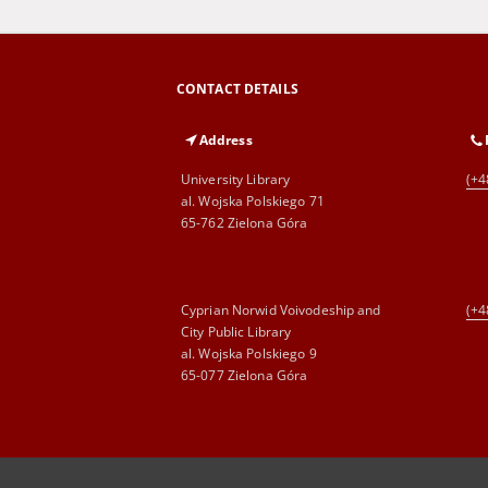
CONTACT DETAILS
Address
University Library
(+4
al. Wojska Polskiego 71
65-762 Zielona Góra
Cyprian Norwid Voivodeship and
(+4
City Public Library
al. Wojska Polskiego 9
65-077 Zielona Góra