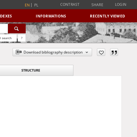
CONTRAST
LOGIN
SHARE
EN
PL
NDEXES
INFORMATIONS
RECENTLY VIEWED
 search
?
Download bibliography description
STRUCTURE