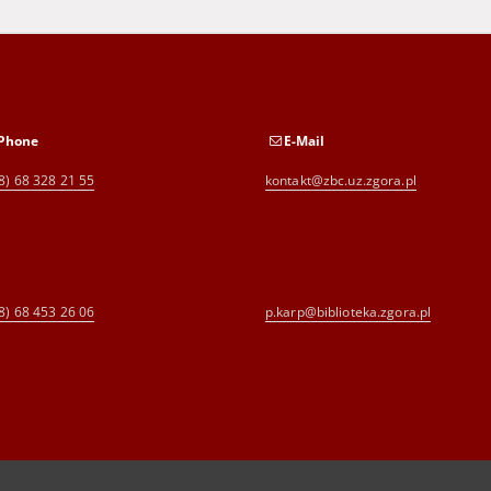
Phone
E-Mail
8) 68 328 21 55
kontakt@zbc.uz.zgora.pl
8) 68 453 26 06
p.karp@biblioteka.zgora.pl