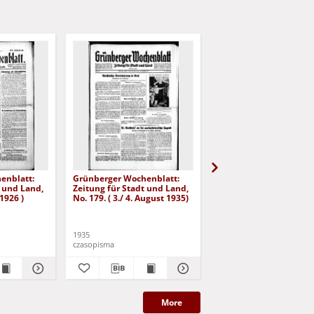
enblatt:
Grünberger Wochenblatt:
Grünberger Wochenbla
t und Land,
Zeitung für Stadt und Land,
Zeitung für Stadt und 
 1926 )
No. 179. ( 3./ 4. August 1935)
No. 180. ( 5. August 193
1935
1935
czasopisma
czasopisma
More