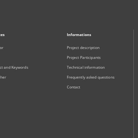
xes
Informations
or
Project description
Project Participants
ct and Keywords
Technical information
sher
Frequently asked questions
Contact