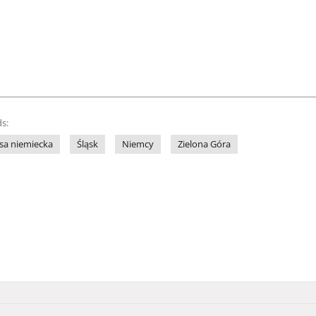
s:
sa niemiecka
Śląsk
Niemcy
Zielona Góra