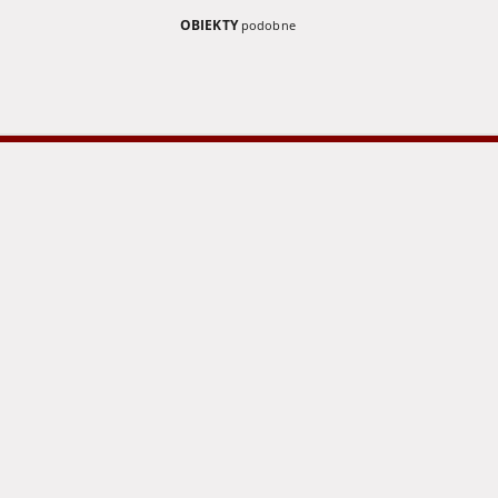
OBIEKTY
podobne
Grünberger Wochenblatt:
Grünberger
Zeitung für Stadt und Land,
Zeitung für
No. 116. ( 22. Mai 1939)
No. 229. ( 2
1939
1939
czasopisma
czasopisma