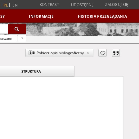
KONTRAST
ZALOGUJ SIĘ
UDOSTĘPNIJ
PL
EN
SY
INFORMACJE
HISTORIA PRZEGLĄDANIA
nsowane
?
Pobierz opis bibliograficzny
STRUKTURA