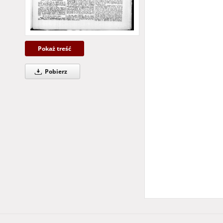
Więcej
Pokaż treść
Pobierz
Temat i słowa klucz
Grünberg
pra