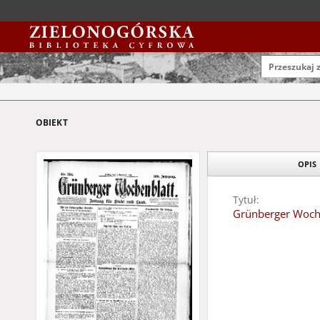
OBIEKT
OPIS
Tytuł:
Grünberger Woche
Data wydania:
1924
Typ zasobu:
czasopisma