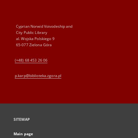
Cyprian Norwid Voivodeship and
City Public Library
al. Wojska Polskiego 9
65-077 Zielona Góra
(+48) 68 453 26 06
p.karp@biblioteka.zgora.pl
SITEMAP
Main page