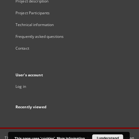
Project description
Project Participants
Technical information
Frequently asked questions
Contact
User's account
Log in
Recently viewed
This service runs on
DInGO dLibra 6.3.21
software created by
I understand
Poznan
This page uses 'cookies'.
More information