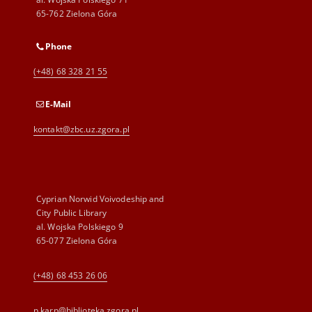
65-762 Zielona Góra
Phone
(+48) 68 328 21 55
E-Mail
kontakt@zbc.uz.zgora.pl
Cyprian Norwid Voivodeship and
City Public Library
al. Wojska Polskiego 9
65-077 Zielona Góra
(+48) 68 453 26 06
p.karp@biblioteka.zgora.pl