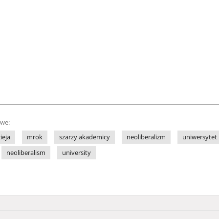
owe:
ieja
mrok
szarzy akademicy
neoliberalizm
uniwersytet
neoliberalism
university