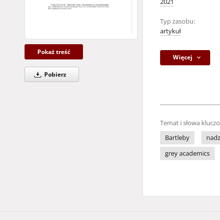
2021
Typ zasobu:
artykuł
Pokaż treść
Więcej
Pobierz
Temat i słowa klucz
Bartleby
nadz
grey academics