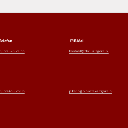
Telefon
E-Mail
8) 68 328 21 55
kontakt@zbc.uz.zgora.pl
8) 68 453 26 06
p.karp@biblioteka.zgora.pl