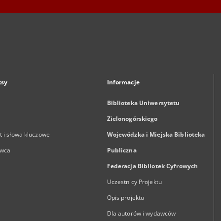
ksy
Informacje
Biblioteka Uniwersytetu
Zielonogórskiego
 i słowa kluczowe
Wojewódzka i Miejska Biblioteka
wca
Publiczna
Federacja Bibliotek Cyfrowych
Uczestnicy Projektu
Opis projektu
Dla autorów i wydawców