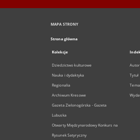
MAPA STRONY
Strona główna
Kolekcje
Inde
Dziedzictwo kulturowe
Autor
Nauka i dydaktyka
Tytuł
Regionalia
Temat
Archiwum Kresowe
Wyda
Gazeta Zielonogórska - Gazeta
Lubuska
Otwarty Międzynarodowy Konkurs na
Rysunek Satyryczny