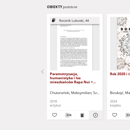
OBIEKTY
podobne
Rocznik Lubuski, 44
Parametryzacja,
Rok 2020 i
humanistyka i los
mieszkańców Rapa Nui =
Parametrization, the
humanities, and the fate of
Chutorański, Maksymilian
Szwabowski, Oskar
Bizukojć, Ma
Ko
the people from Rapa Nui
2018
2024
artykuł
książka