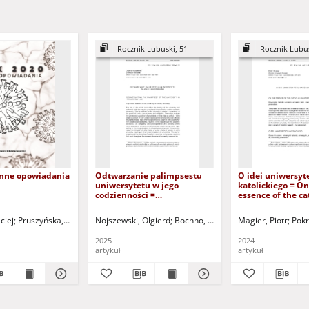
Rocznik Lubuski, 51
Rocznik Lubus
 inne opowiadania
Odtwarzanie palimpsestu
O idei uniwersyt
uniwersytetu w jego
katolickiego = On
codzienności =
essence of the ca
Reconstructing the
university
palimpsest of the university
ciej
walski, Mirosław - red.
Pruszyńska, Aleksandra
Kowalska, Ewa - red.
Nojszewski, Olgierd
Kłudka, Mateusz
Bochno, Ewa - red.
Czyż, Nikodem
Magier, Piotr
Czekajło, Emilia
Pokr
S
in its everyday life
2025
2024
artykuł
artykuł