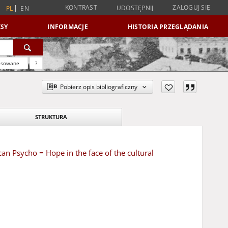
KONTRAST
ZALOGUJ SIĘ
UDOSTĘPNIJ
PL
EN
SY
INFORMACJE
HISTORIA PRZEGLĄDANIA
nsowane
?
Pobierz opis bibliograficzny
STRUKTURA
n Psycho = Hope in the face of the cultural