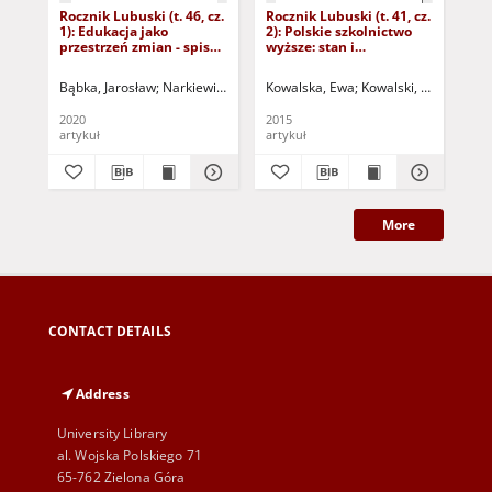
Rocznik Lubuski (t. 46, cz.
Rocznik Lubuski (t. 41, cz.
Roc
1): Edukacja jako
2): Polskie szkolnictwo
Prz
przestrzeń zmian - spis
wyższe: stan i
ter
treści i wstęp
perspektywy - spis treści
lub
i wstęp
Bąbka, Jarosław
Narkiewicz-Niedbalec, Ewa
Kowalska, Ewa
Zajdel, Krzysztof
Kowalski, Mirosław
Bąbka, J
Eck
K
2020
2015
199
artykuł
artykuł
art
More
CONTACT DETAILS
Address
University Library
al. Wojska Polskiego 71
65-762 Zielona Góra