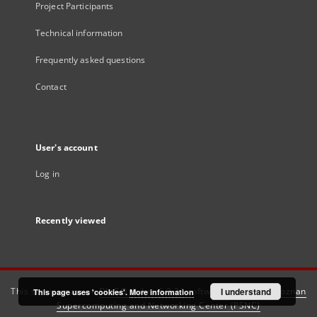
Project Participants
Technical information
Frequently asked questions
Contact
User's account
Log in
Recently viewed
This service runs on
DInGO dLibra 6.3.21
software created by
I understand
Poznan
This page uses 'cookies'.
More information
Supercomputing and Networking Center (PSNC)