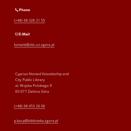
Phone
(+48) 68 328 21 55
E-Mail
kontakt@zbc.uz.zgora.pl
Cyprian Norwid Voivodeship and
City Public Library
al. Wojska Polskiego 9
65-077 Zielona Góra
(+48) 68 453 26 06
p.karp@biblioteka.zgora.pl