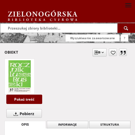
Wyszukiwanie zaawansowane
?
OBIEKT
Pokaż treść
Pobierz
OPIS
INFORMACJE
STRUKTURA