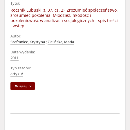
Tytuł:
Rocznik Lubuski (t. 37, cz. 2): Zrozumieć społeczeństwo,
zrozumieć pokolenia. Młodzież, młodość i
pokoleniowość w analizach socjologicznych - spis treści
i wstęp
Autor:
Szafraniec, Krystyna
;
Zielińska, Maria
Data wydania:
2011
Typ zasobu:
artykuł
Więcej