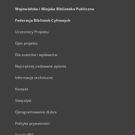
Wojewódzka i Miejska Biblioteka Publiczna
Federacja Bibliotek Cyfrowych
Uczestnicy Projektu
Opis projektu
Dla autorów i wydawców
Najczęściej zadawane pytania
Informacje techniczne
Kontakt
Statystyki
Oprogramowanie dLibra
Polityka prywatności
Kanały RSS