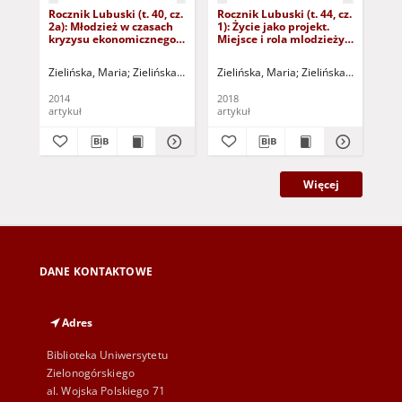
Rocznik Lubuski (t. 40, cz.
Rocznik Lubuski (t. 44, cz.
Roc
2a): Młodzież w czasach
1): Życie jako projekt.
2):
kryzysu ekonomicznego:
Miejsce i rola mlodzieży
spo
między edukacją i pracą -
w świecie dorosłych - spis
glo
spis treści i wstęp
treści i wstęp
wp
Zielińska, Maria
Zielińska, Maria - red.
Zielińska, Maria
Zielińska, Maria - re
Zie
2014
2018
202
artykuł
artykuł
art
Więcej
DANE KONTAKTOWE
Adres
Biblioteka Uniwersytetu
Zielonogórskiego
al. Wojska Polskiego 71