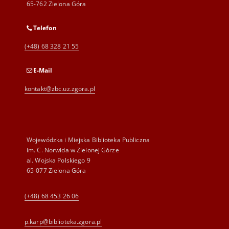
65-762 Zielona Góra
Telefon
(+48) 68 328 21 55
E-Mail
kontakt@zbc.uz.zgora.pl
Wojewódzka i Miejska Biblioteka Publiczna
im. C. Norwida w Zielonej Górze
al. Wojska Polskiego 9
65-077 Zielona Góra
(+48) 68 453 26 06
p.karp@biblioteka.zgora.pl