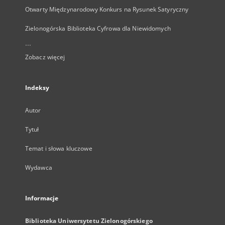
Otwarty Międzynarodowy Konkurs na Rysunek Satyryczny
Zielonogórska Biblioteka Cyfrowa dla Niewidomych
...
Zobacz więcej
Indeksy
Autor
Tytuł
Temat i słowa kluczowe
Wydawca
Informacje
Biblioteka Uniwersytetu Zielonogórskiego