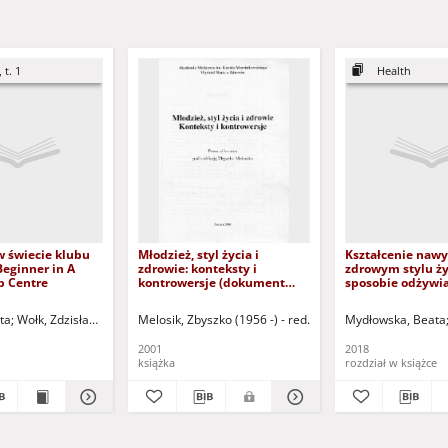
 t. 1
Health
w świecie klubu
Młodzież, styl życia i
Kształcenie naw
 Beginner in A
zdrowie: konteksty i
zdrowym stylu ży
b Centre
kontrowersje (dokument
sposobie odżywia
dostępny po zalogowaniu
dziewcząt w okre
tylko dla osób z dysfunkcją
adolescencji = L
 red.
ta
Wołk, Zdzisław - red. nacz.
Melosik, Zbyszko (1956 -) - red.
Mydłowska, Beata
wzroku)
habits about a h
lifestyle and the 
2001
2018
eat during adole
książka
rozdział w książce