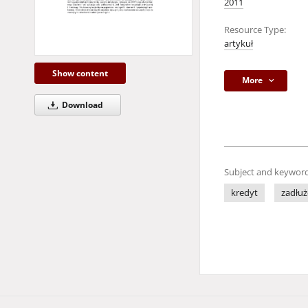
2011
Resource Type:
artykuł
Show content
More
Download
Subject and keyword
kredyt
zadłuż