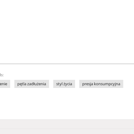
s:
enie
pętla zadłużenia
styl życia
presja konsumpcyjna