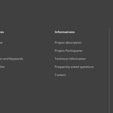
xes
Informations
or
Project description
Project Participants
ct and Keywords
Technical information
sher
Frequently asked questions
Contact