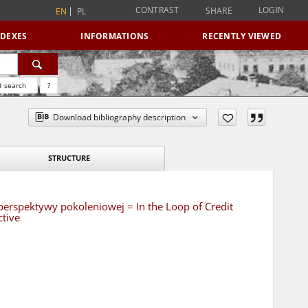
CONTRAST
LOGIN
SHARE
EN
PL
NDEXES
INFORMATIONS
RECENTLY VIEWED
 search
?
Download bibliography description
STRUCTURE
perspektywy pokoleniowej = In the Loop of Credit
ctive