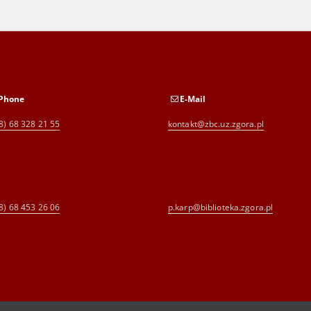
Phone
E-Mail
8) 68 328 21 55
kontakt@zbc.uz.zgora.pl
8) 68 453 26 06
p.karp@biblioteka.zgora.pl