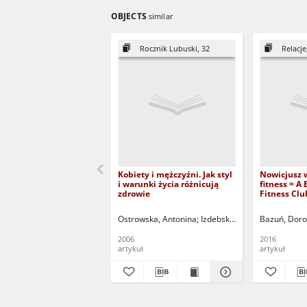
OBJECTS
similar
Rocznik Lubuski, 32
Relacje,
Kobiety i mężczyźni. Jak styl
Nowicjusz 
i warunki życia różnicują
fitness = A
zdrowie
Fitness Clu
Ostrowska, Antonina
Izdebski, Zbigniew (1956- ) -
Bazuń, Doro
2006
2016
artykuł
artykuł