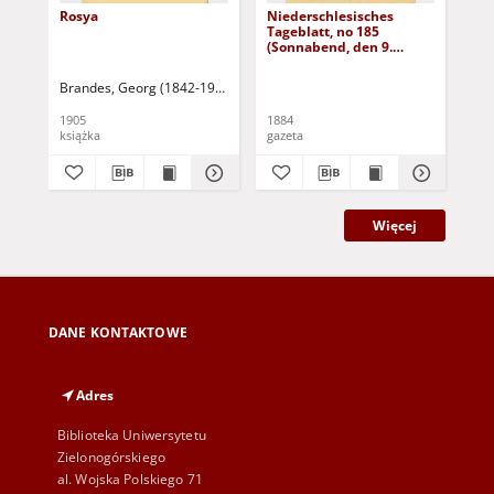
Rosya
Niederschlesisches
Ni
Tageblatt, no 185
Tag
(Sonnabend, den 9.
(S
August 1884)
Au
Brandes, Georg (1842-1927)
Sarnecka, M. - tł.
1905
1884
188
książka
gazeta
gaz
Więcej
DANE KONTAKTOWE
Adres
Biblioteka Uniwersytetu
Zielonogórskiego
al. Wojska Polskiego 71