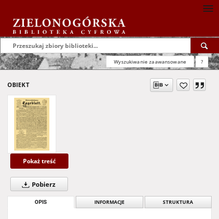
Wyszukiwanie zaawansowane
?
OBIEKT
Pokaż treść
Pobierz
OPIS
INFORMACJE
STRUKTURA