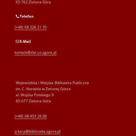
65-762 Zielona Góra
Telefon
(+48) 68 328 21 55
E-Mail
kontakt@zbc.uz.zgora.pl
Wojewódzka i Miejska Biblioteka Publiczna
im. C. Norwida w Zielonej Górze
al. Wojska Polskiego 9
65-077 Zielona Góra
(+48) 68 453 26 06
p.karp@biblioteka.zgora.pl