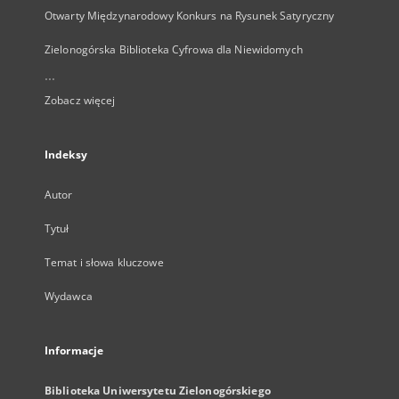
Otwarty Międzynarodowy Konkurs na Rysunek Satyryczny
Zielonogórska Biblioteka Cyfrowa dla Niewidomych
...
Zobacz więcej
Indeksy
Autor
Tytuł
Temat i słowa kluczowe
Wydawca
Informacje
Biblioteka Uniwersytetu Zielonogórskiego