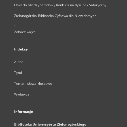
Otwarty Międzynarodowy Konkurs na Rysunek Satyryczny
Zielonogórska Biblioteka Cyfrowa dla Niewidomych
...
Zobacz więcej
Indeksy
Autor
Tytuł
Temat i słowa kluczowe
Wydawca
Informacje
Biblioteka Uniwersytetu Zielonogórskiego