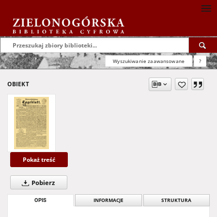
Wyszukiwanie zaawansowane
?
OBIEKT
Pokaż treść
Pobierz
OPIS
INFORMACJE
STRUKTURA