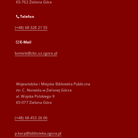
65-762 Zielona Góra
Telefon
(+48) 68 328 21 55
E-Mail
kontakt@zbc.uz.zgora.pl
Wojewódzka i Miejska Biblioteka Publiczna
im. C. Norwida w Zielonej Górze
al. Wojska Polskiego 9
65-077 Zielona Góra
(+48) 68 453 26 06
p.karp@biblioteka.zgora.pl