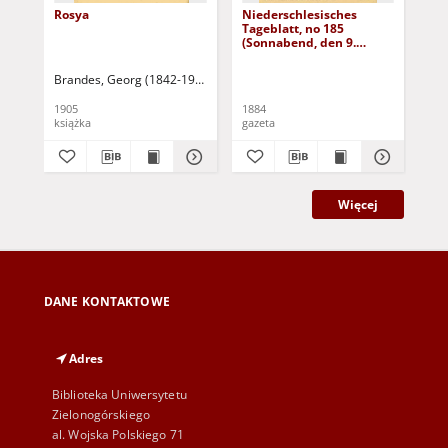
Rosya
Niederschlesisches
Ni
Tageblatt, no 185
Tag
(Sonnabend, den 9.
(S
August 1884)
Au
Brandes, Georg (1842-1927)
Sarnecka, M. - tł.
1905
1884
188
książka
gazeta
gaz
Więcej
DANE KONTAKTOWE
Adres
Biblioteka Uniwersytetu
Zielonogórskiego
al. Wojska Polskiego 71