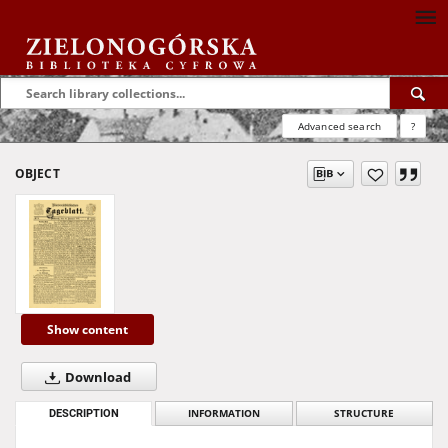
Advanced search
?
OBJECT
Show content
Download
DESCRIPTION
INFORMATION
STRUCTURE