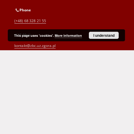
Phone
(+48) 68 328 21 55
E-Mail
I understand
This page uses 'cookies'.
More information
kontakt@zbc.uz.zgora.pl
Cyprian Norwid Voivodeship and
City Public Library
al. Wojska Polskiego 9
65-077 Zielona Góra
(+48) 68 453 26 06
p.karp@biblioteka.zgora.pl