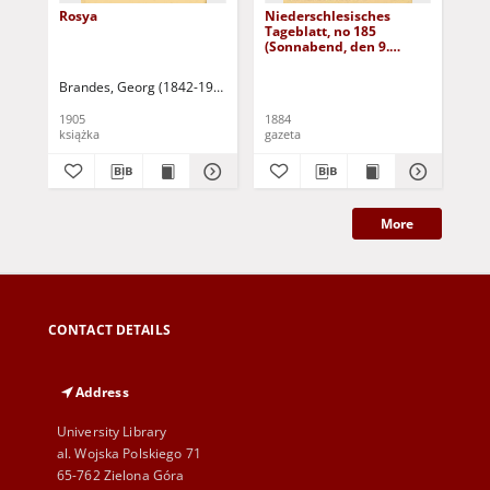
Rosya
Niederschlesisches
Ni
Tageblatt, no 185
Tag
(Sonnabend, den 9.
(S
August 1884)
Au
Brandes, Georg (1842-1927)
Sarnecka, M. - tł.
1905
1884
188
książka
gazeta
gaz
More
CONTACT DETAILS
Address
University Library
al. Wojska Polskiego 71
65-762 Zielona Góra