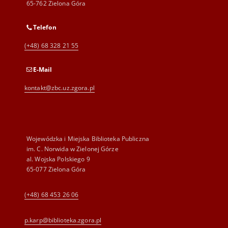
65-762 Zielona Góra
Telefon
(+48) 68 328 21 55
E-Mail
kontakt@zbc.uz.zgora.pl
Wojewódzka i Miejska Biblioteka Publiczna
im. C. Norwida w Zielonej Górze
al. Wojska Polskiego 9
65-077 Zielona Góra
(+48) 68 453 26 06
p.karp@biblioteka.zgora.pl