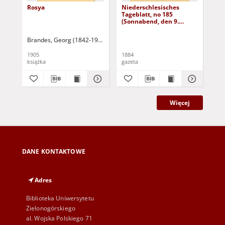
Rosya
Niederschlesisches
Ni
Tageblatt, no 185
Tag
(Sonnabend, den 9.
(S
August 1884)
Au
Brandes, Georg (1842-1927)
Sarnecka, M. - tł.
1905
1884
188
książka
gazeta
gaz
Więcej
DANE KONTAKTOWE
Adres
Biblioteka Uniwersytetu
Zielonogórskiego
al. Wojska Polskiego 71