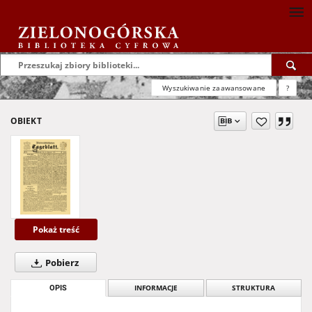
Wyszukiwanie zaawansowane
?
OBIEKT
Pokaż treść
Pobierz
OPIS
INFORMACJE
STRUKTURA