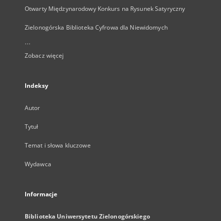
Otwarty Międzynarodowy Konkurs na Rysunek Satyryczny
Zielonogórska Biblioteka Cyfrowa dla Niewidomych
...
Zobacz więcej
Indeksy
Autor
Tytuł
Temat i słowa kluczowe
Wydawca
Informacje
Biblioteka Uniwersytetu Zielonogórskiego