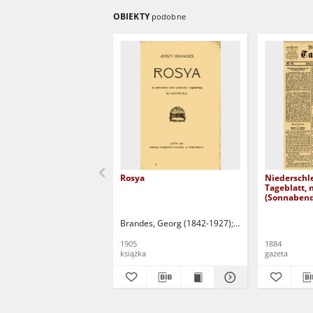
OBIEKTY
podobne
Rosya
Niederschl
Tageblatt, 
(Sonnabend
1884)
Brandes, Georg (1842-1927)
Sarnecka, M. - tł.
1905
1884
książka
gazeta