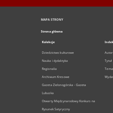
MAPA STRONY
Strona główna
Kolekcje
Inde
Dziedzictwo kulturowe
Autor
Nauka i dydaktyka
Tytuł
Regionalia
Temat
Archiwum Kresowe
Wyda
Gazeta Zielonogórska - Gazeta
Lubuska
Otwarty Międzynarodowy Konkurs na
Rysunek Satyryczny