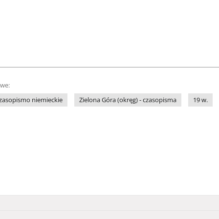
owe:
zasopismo niemieckie
Zielona Góra (okręg) - czasopisma
19 w.