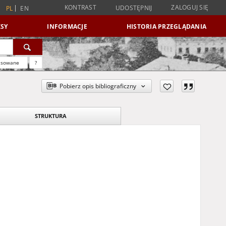
KONTRAST
ZALOGUJ SIĘ
UDOSTĘPNIJ
PL
EN
SY
INFORMACJE
HISTORIA PRZEGLĄDANIA
nsowane
?
Pobierz opis bibliograficzny
STRUKTURA