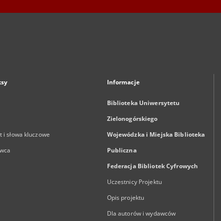
ksy
Informacje
Biblioteka Uniwersytetu
Zielonogórskiego
 i słowa kluczowe
Wojewódzka i Miejska Biblioteka
wca
Publiczna
Federacja Bibliotek Cyfrowych
Uczestnicy Projektu
Opis projektu
Dla autorów i wydawców