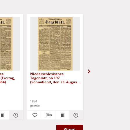
es
Niederschlesisches
Niederschlesisches
(Freitag,
Tageblatt, no 197
Tageblatt, no 182 (Mit
884)
(Sonnabend, den 23. August
den 6. August 1884)
1884)
1884
1884
gazeta
gazeta
Więcej