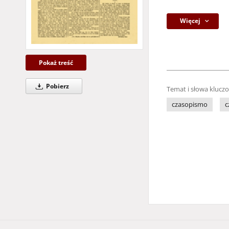
Więcej
Pokaż treść
Pobierz
Temat i słowa klucz
czasopismo
c