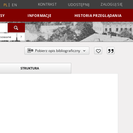
KONTRAST
ZALOGUJ SIĘ
UDOSTĘPNIJ
PL
EN
SY
INFORMACJE
HISTORIA PRZEGLĄDANIA
nsowane
?
Pobierz opis bibliograficzny
STRUKTURA