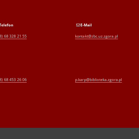
Telefon
E-Mail
8) 68 328 21 55
kontakt@zbc.uz.zgora.pl
8) 68 453 26 06
p.karp@biblioteka.zgora.pl