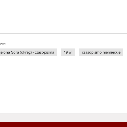
owe:
ielona Góra (okręg) - czasopisma
19 w.
czasopismo niemieckie