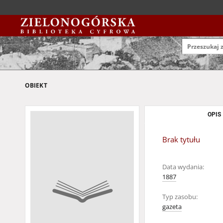
OBIEKT
OPIS
Brak tytułu
Data wydania:
1887
Typ zasobu:
gazeta