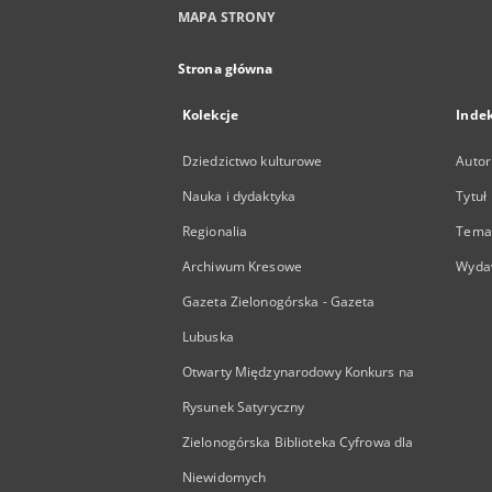
MAPA STRONY
Strona główna
Kolekcje
Inde
Dziedzictwo kulturowe
Autor
Nauka i dydaktyka
Tytuł
Regionalia
Temat
Archiwum Kresowe
Wyda
Gazeta Zielonogórska - Gazeta
Lubuska
Otwarty Międzynarodowy Konkurs na
Rysunek Satyryczny
Zielonogórska Biblioteka Cyfrowa dla
Niewidomych