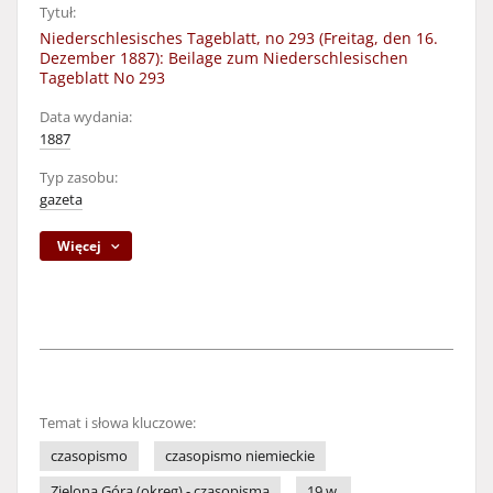
Tytuł:
Niederschlesisches Tageblatt, no 293 (Freitag, den 16.
Dezember 1887): Beilage zum Niederschlesischen
Tageblatt No 293
Data wydania:
1887
Typ zasobu:
gazeta
Więcej
Temat i słowa kluczowe:
czasopismo
czasopismo niemieckie
Zielona Góra (okręg) - czasopisma
19 w.