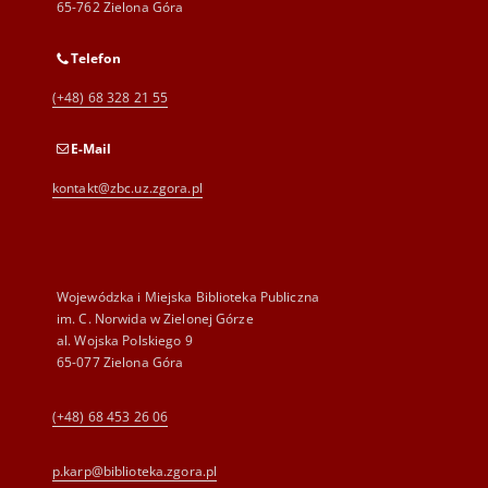
65-762 Zielona Góra
Telefon
(+48) 68 328 21 55
E-Mail
kontakt@zbc.uz.zgora.pl
Wojewódzka i Miejska Biblioteka Publiczna
im. C. Norwida w Zielonej Górze
al. Wojska Polskiego 9
65-077 Zielona Góra
(+48) 68 453 26 06
p.karp@biblioteka.zgora.pl