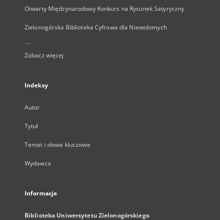
Otwarty Międzynarodowy Konkurs na Rysunek Satyryczny
Zielonogórska Biblioteka Cyfrowa dla Niewidomych
...
Zobacz więcej
Indeksy
Autor
Tytuł
Temat i słowa kluczowe
Wydawca
Informacje
Biblioteka Uniwersytetu Zielonogórskiego