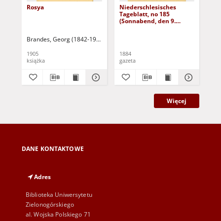
Rosya
Niederschlesisches
Ni
Tageblatt, no 185
Tag
(Sonnabend, den 9.
(S
August 1884)
Au
Brandes, Georg (1842-1927)
Sarnecka, M. - tł.
1905
1884
188
książka
gazeta
gaz
Więcej
DANE KONTAKTOWE
Adres
Biblioteka Uniwersytetu
Zielonogórskiego
al. Wojska Polskiego 71