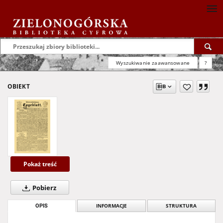
Wyszukiwanie zaawansowane
?
OBIEKT
Pokaż treść
Pobierz
OPIS
INFORMACJE
STRUKTURA