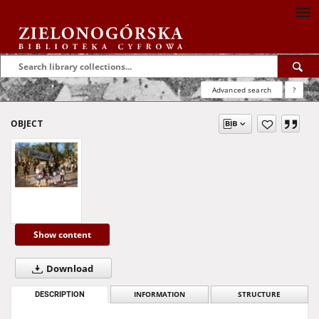
Advanced search
?
OBJECT
Show content
Download
DESCRIPTION
INFORMATION
STRUCTURE