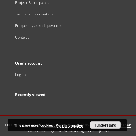
Project Participants
Technical information
Frequently asked questions
Contact
User's account
Log in
Recently viewed
This service runs on
DInGO dLibra 6.3.21
software created by
I understand
Poznan
This page uses 'cookies'.
More information
Supercomputing and Networking Center (PSNC)