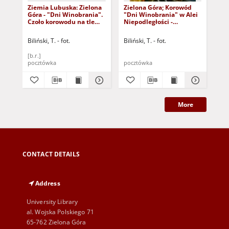
Ziemia Lubuska: Zielona
Zielona Góra; Korowód
Zie
Góra - "Dni Winobrania".
"Dni Winobrania" w Alei
"Dn
Czoło korowodu na tle
Niepodległości -
Nie
bocznego skrzydła
"Kielonki"
re
ratusza
Lu
Biliński, T. - fot.
Biliński, T. - fot.
Bili
[b.r.]
pocztówka
pocztówka
poc
More
CONTACT DETAILS
Address
University Library
al. Wojska Polskiego 71
65-762 Zielona Góra