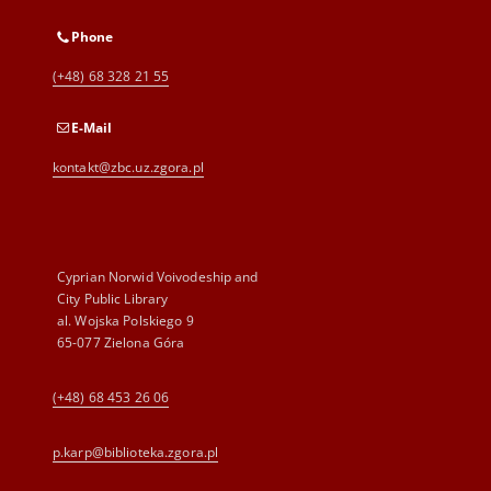
Phone
(+48) 68 328 21 55
E-Mail
kontakt@zbc.uz.zgora.pl
Cyprian Norwid Voivodeship and
City Public Library
al. Wojska Polskiego 9
65-077 Zielona Góra
(+48) 68 453 26 06
p.karp@biblioteka.zgora.pl