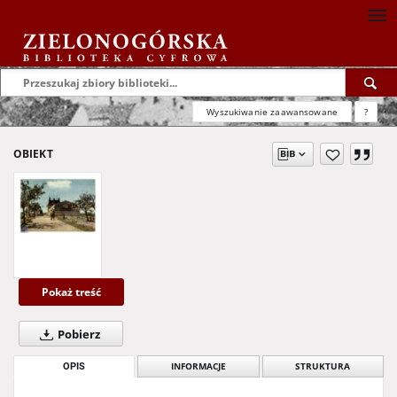
Wyszukiwanie zaawansowane
?
OBIEKT
Pokaż treść
Pobierz
OPIS
INFORMACJE
STRUKTURA