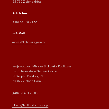
65-762 Zielona Góra
Telefon
(+48) 68 328 21 55
E-Mail
kontakt@zbc.uz.zgora.pl
Wojewódzka i Miejska Biblioteka Publiczna
im. C. Norwida w Zielonej Górze
al. Wojska Polskiego 9
65-077 Zielona Góra
(+48) 68 453 26 06
p.karp@biblioteka.zgora.pl