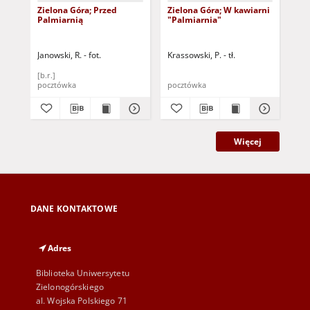
Zielona Góra; Przed
Zielona Góra; W kawiarni
Zie
Palmiarnią
"Palmiarnia"
Janowski, R. - fot.
Krassowski, P. - tł.
Jod
[b.r.]
[b.r
pocztówka
pocztówka
poc
Więcej
DANE KONTAKTOWE
Adres
Biblioteka Uniwersytetu
Zielonogórskiego
al. Wojska Polskiego 71