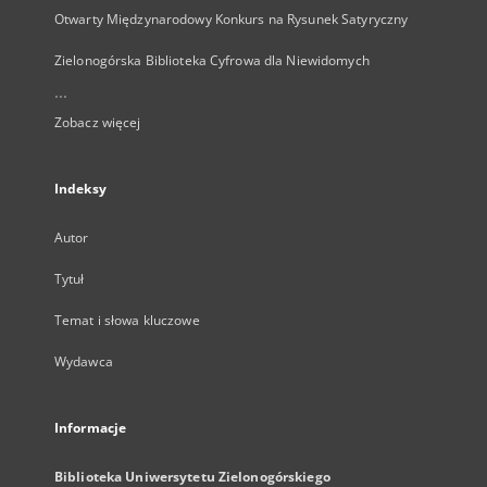
Otwarty Międzynarodowy Konkurs na Rysunek Satyryczny
Zielonogórska Biblioteka Cyfrowa dla Niewidomych
...
Zobacz więcej
Indeksy
Autor
Tytuł
Temat i słowa kluczowe
Wydawca
Informacje
Biblioteka Uniwersytetu Zielonogórskiego